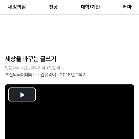
내 강의실
전공
대학/기관
테마
세상을 바꾸는 글쓰기
인문과학 >인문과학기타 >인문학
부산외국어대학교
권유리야
2016년 2학기
Play
Video