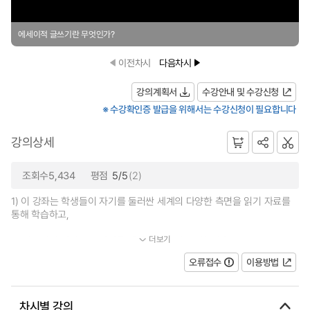
에세이적 글쓰기란 무엇인가?
이전차시
다음차시
강의계획서
수강안내 및 수강신청
※ 수강확인증 발급을 위해서는 수강신청이 필요합니다
강의상세
조회수5,434
평점
5/5
(2)
1) 이 강좌는 학생들이 자기를 둘러싼 세계의 다양한 측면을 읽기 자료를
통해 학습하고,
더보기
2) 자기만의 방식으로 세계를 재해석하여 얻은 가치관을 글쓰...
오류접수
이용방법
차시별 강의