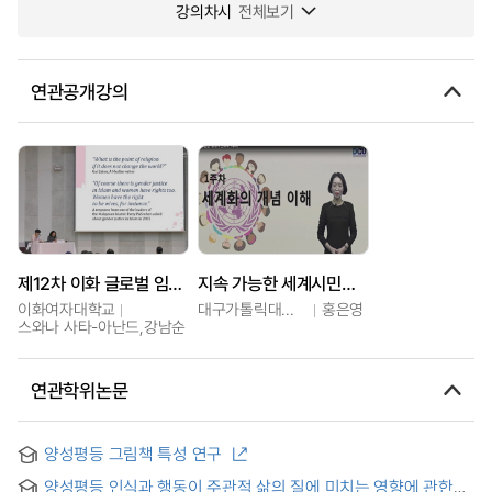
강의차시
전체보기
연관공개강의
제12차 이화 글로벌 임파워먼트 프로그램
지속 가능한 세계시민교육
이화여자대학교
대구가톨릭대학교
홍은영
스와나 사타-아난드,강남순
연관학위논문
양성평등 그림책 특성 연구
양성평등 인식과 행동이 주관적 삶의 질에 미치는 영향에 관한