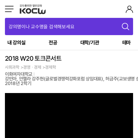
강의명이나 교수명을 검색해보세요
내 강의실
전공
대학/기관
테마
2018 W20 토크콘서트
사회과학 >경영ㆍ경제 >경제학
이화여자대학교
강민아, 안젤라 강주현(글로벌경쟁력강화포럼 상임대표), 허금주(교보생명 상무
2018년 2학기