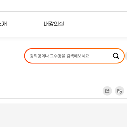
소개
내강의실
?
강의리스트
수강확인증강의
사용자의견
내강의클립