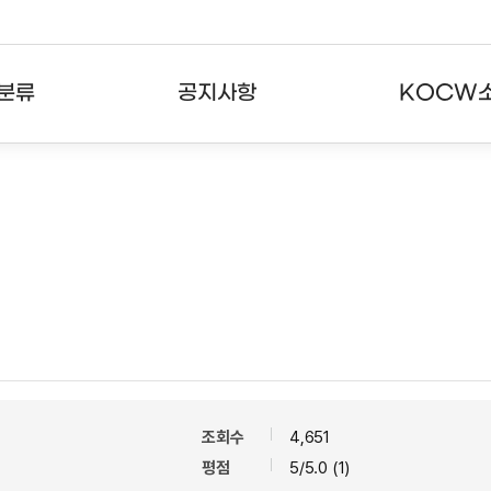
분류
공지사항
KOCW
강의
공지사항
KOCW란
강의
뉴스레터
활용안내
분야
주요통계현황
발자취
강의
서비스도움말
고객센터
조회수
4,651
평점
5/5.0 (1)