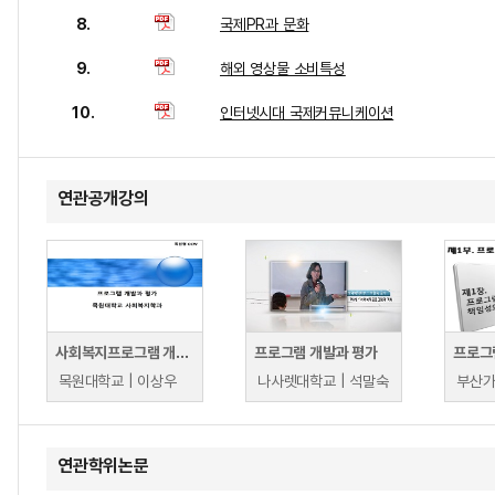
8.
국제PR과 문화
9.
해외 영상물 소비특성
10.
인터넷시대 국제커뮤니케이션
연관공개강의
사회복지프로그램 개발과 평가
프로그램 개발과 평가
프로그
목원대학교 | 이상우
나사렛대학교 | 석말숙
연관학위논문