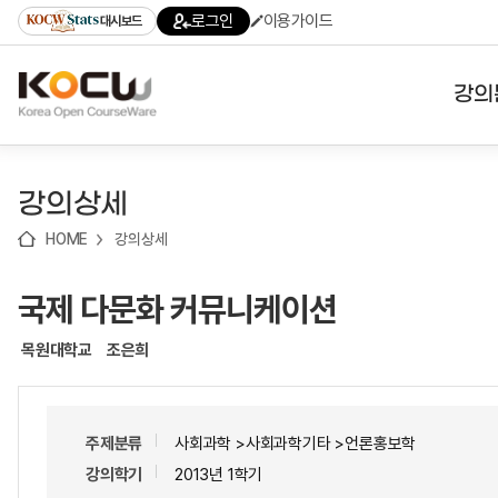
로
로
로
바
로그인
이용가이드
대시보드
가
가
가
로
기
기
기
가
(skip
기
to
강의
content)
대학
강의상세
기관
HOME
강의상세
전공
국제 다문화 커뮤니케이션
테마
목원대학교
조은희
주제분류
사회과학 >사회과학기타 >언론홍보학
강의학기
2013년 1학기