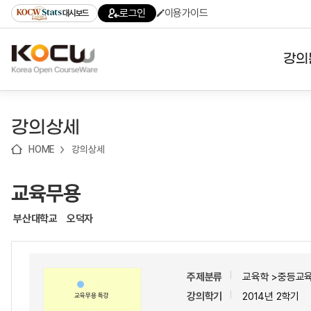
로
로
로
바
로그인
이용가이드
대시보드
가
가
가
로
기
기
기
가
(skip
기
to
강의
content)
대학
강의상세
기관
HOME
강의상세
전공
교육무용
테마
부산대학교
오덕자
주제분류
교육학 >중등교
강의학기
2014년 2학기