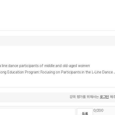
a line dance participants of middle and old-aged women
평생교육 프로그램참여자의 학습을 통한 성장에 관한 연구 : L라인댄스 프로그램참여자를 중심으로 = A Study on the Growth
강의 평가를 위해서는
로그인
해주
0
/200