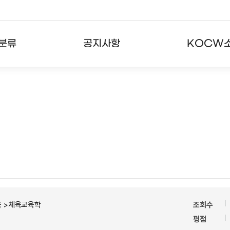
분류
공지사항
KOCW
강의
공지사항
KOCW란
강의
뉴스레터
활용안내
분야
주요통계현황
발자취
강의
서비스도움말
고객센터
육 >체육교육학
조회수
평점