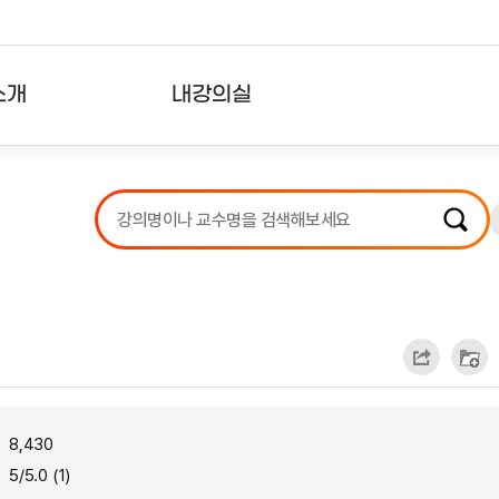
소개
내강의실
?
강의리스트
수강확인증강의
사용자의견
내강의클립
8,430
5/5.0 (1)