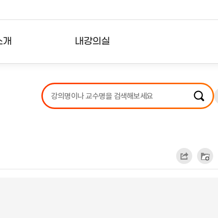
소개
내강의실
?
강의리스트
수강확인증강의
사용자의견
내강의클립