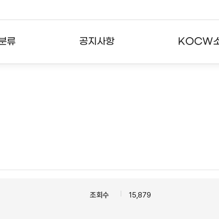
분류
공지사항
KOCW
강의
공지사항
KOCW란
강의
뉴스레터
활용안내
분야
주요통계현황
발자취
강의
서비스도움말
고객센터
조회수
15,879