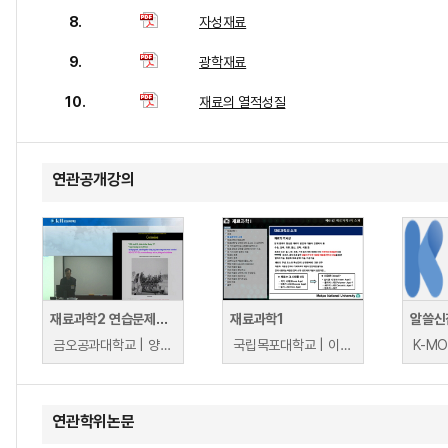
8.
자성재료
9.
광학재료
10.
재료의 열적성질
연관공개강의
재료과학2 연습문제풀이 및 보충강의
재료과학1
알쓸신
금오공과대학교 | 양비룡
국립목포대학교 | 이성희
연관학위논문