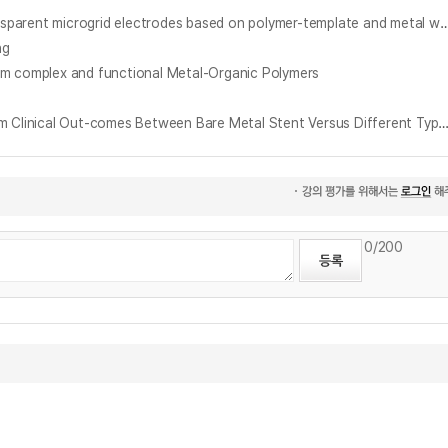
폴리머 템플릿 및 금속 습식 증착 공정을 이용한 유연 투명 마이크로 그리드 전극 제작 및 유연 소자 응용에 관한 연구 = Fabrication of flexible and transparent microgrid electrodes based on polymer-template and metal 
ng
x and functional Metal-Organic Polymers
한국인의 급성 심근경색증 환자에서 금속 스텐트와 1세대, 2세대 약물용출 및 생분해성폴리머 스텐트의 장기 임상 경과 비교 = Comparison of Long Term Clinical Out-comes Between Bare Metal Stent Versus Different Types of Drug Eluting Stents for Treatment of Acute 
0
/200