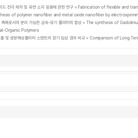
olymer nanofiber and metal oxide nanofiber by electrospinni
 가능한 금속-유기 폴리머의 합성 = The synthesis of Gadolinium comple
-Organic Polymers