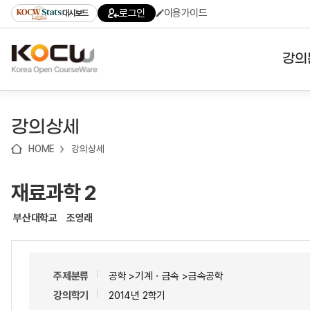
로
로
로
바
로그인
이용가이드
대시보드
가
가
가
로
기
기
기
가
(skip
기
to
강의
content)
대학
강의상세
기관
HOME
강의상세
전공
재료과학 2
테마
부산대학교
조영래
주제분류
공학 >기계ㆍ금속 >금속공학
강의학기
2014년 2학기