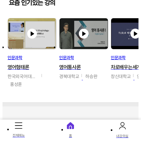
요즘 인기있는 강의
인문과학
인문과학
인문과학
영어형태론
영어통사론
차로배우는세
한국외국어대학교
경북대학교
하승완
창신대학교
홍성훈
따끈따끈 신상 강의
전체메뉴
홈
내강의실