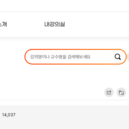
소개
내강의실
?
강의리스트
수강확인증강의
사용자의견
내강의클립
14,037