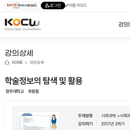
로
로
로
바
로그인
이용가이드
대시보드
가
가
가
로
기
기
기
가
(skip
기
to
강의
content)
대학
강의상세
기관
HOME
강의상세
전공
학술정보의 탐색 및 활용
테마
청주대학교
곽동철
주제분류
사회과학 >사회
강의학기
2017년 2학기