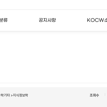
분류
공지사항
KOCW
강의
공지사항
KOCW란
강의
뉴스레터
활용안내
분야
주요통계현황
발자취
강의
서비스도움말
고객센터
과학기타 >지식정보학
조회수