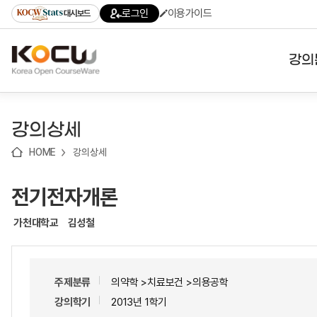
로
로
로
바
로그인
이용가이드
대시보드
가
가
가
로
기
기
기
가
(skip
기
to
강의
content)
대학
강의상세
기관
HOME
강의상세
전공
전기전자개론
테마
가천대학교
김성철
주제분류
의약학 >치료보건 >의용공학
강의학기
2013년 1학기