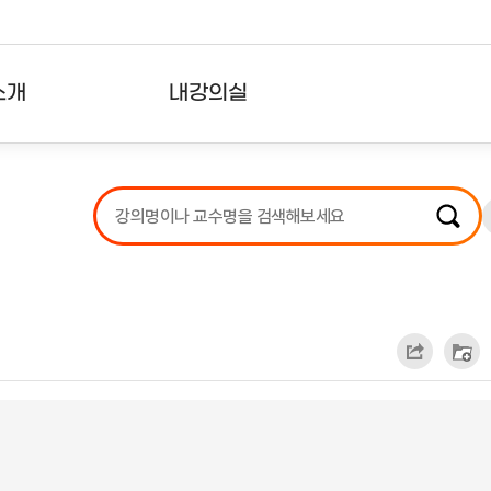
소개
내강의실
?
강의리스트
수강확인증강의
사용자의견
내강의클립