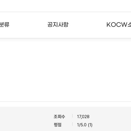
분류
공지사항
KOCW
강의
공지사항
KOCW란
강의
뉴스레터
활용안내
분야
주요통계현황
발자취
강의
서비스도움말
고객센터
조회수
17,028
평점
1/5.0 (1)