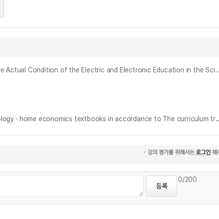
中學校 科學敎育課程에 나타난 電氣‧電子敎育 實態 分析 : 1次~7次 敎育課程 中心과 8次 敎育課程 모델 提示 中心으로 = (An) Analysis on the Actual Condition of the Electric and Electronic Education in the Science Curriculum of Middle School:Centering from the first to the s
국가 교육과정 변천에 따른 중학교 기술ㆍ가정교과서 전기ㆍ전자 영역의 내용분석 = (The) Analysis of electricity&electronics fields about technologyㆍho
0
/200