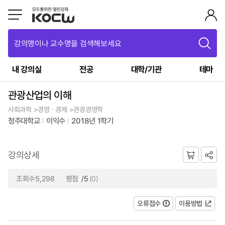
강의명이나 교수명을 검색해보세요
내 강의실
전공
대학/기관
테마
관광산업의 이해
사회과학 >경영ㆍ경제 >관광경영학
청주대학교
이익수
2018년 1학기
강의상세
조회수5,298
평점
/5
(0)
오류접수
이용방법