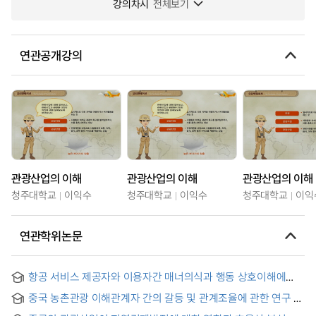
강의차시
전체보기
연관공개강의
관광산업의 이해
관광산업의 이해
관광산업의 이해
청주대학교
이익수
청주대학교
이익수
청주대학교
이익
연관학위논문
항공 서비스 제공자와 이용자간 매너의식과 행동 상호이해에
관한 연구 : 상호지향성 모델을 적용하여 = (A) Study for Mutual
중국 농촌관광 이해관계자 간의 갈등 및 관계조율에 관한 연구 =
Understanding of the Manner Consciousness and
Research on the Contradiction and Relationship
Expression Behavior Shared Between Airline-service