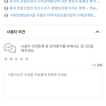
중국의 관광산업이 지역경제발전에 대한 영향과 효율성 분석 :
Coordination among Stakeholders of Rural Tourism in
Offerers and its Customers
왕가
China
중국 관광산업의 자산구조가 경영성과에 미치는 영향 = The
Impact of the Asset Structure of China's Tourism Industry
사회연결망분석을 이용한 지역의료관광산업의 이해관계자
on the Management Performance
네트워크 분석 : 서울시 강남구 지역을 대상으로 = (An) analysis
on the interest group networks of regional medical
industry using social network analysis : a case of Gangnam
사용자 의견
districts of Seoul
사용자 의견등록 및 강의평가를 위해서는 로그인을
해주세요.
0
/ 200