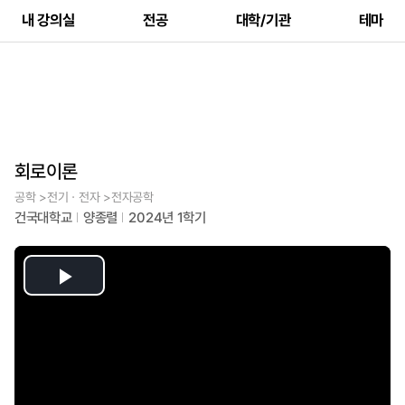
내 강의실
전공
대학/기관
테마
회로이론
공학 >전기ㆍ전자 >전자공학
건국대학교
양종렬
2024년 1학기
Play
Video