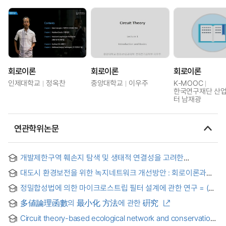
회로이론
회로이론
회로이론
인제대학교
정옥찬
중앙대학교
이우주
K-MOOC
한국연구재단 산
터 남재광
연관학위논문
개발제한구역 훼손지 탐색 및 생태적 연결성을 고려한
자연환경복원 우선순위 평가 = Identifying Degraded Area
대도시 환경보전을 위한 녹지네트워크 개선방안 : 회로이론과
and Evaluating the Priority of Nature Restoration
API정보를 활용하여 = The Improvement of Green Network
considering Ecological Connectivity in the Green Belt
정밀합성법에 의한 마이크로스트립 필터 설계에 관한 연구 = (A)
for Environmental Conservation in Metropolitan City : using
Study on the Design of Microstrip Filters by Exact
Circuit Theory and API information
多値論理函數의 最小化 方法에 관한 硏究
Synthesis
Circuit theory-based ecological network and conservation