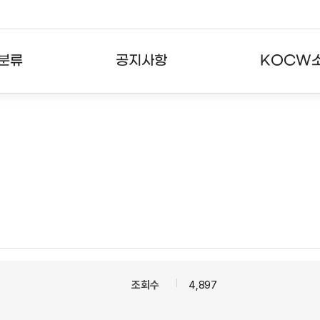
분류
공지사항
KOCW
강의
공지사항
KOCW란
강의
뉴스레터
활용안내
분야
주요통계현황
발자취
강의
서비스도움말
고객센터
조회수
4,897