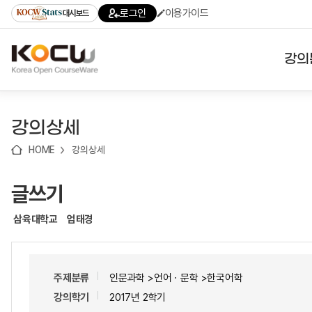
로
로
로
바
로그인
이용가이드
대시보드
가
가
가
로
기
기
기
가
(skip
기
to
강의
content)
대학
강의상세
기관
HOME
강의상세
전공
글쓰기
테마
삼육대학교
엄태경
주제분류
인문과학 >언어ㆍ문학 >한국어학
강의학기
2017년 2학기