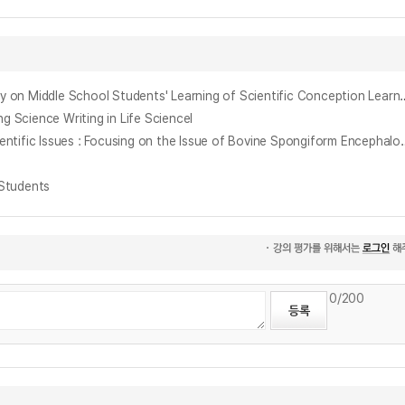
구성주의 학습전략이 중학생의 과학개념학습과 과학적 태도에 미치는 영향 : 과학 글쓰기를 중심으로 = Effects of Constructivistic Learning Strategy on Middle Sc
cience Writing in Life ScienceⅠ
과학적 쟁점에 관한 글쓰기 내용 구성 연구 : 미국산 쇠고기 수입과 관련된 광우병 논쟁을 중심으로 = A Study on Organizing Writing Content
Students
0
/200