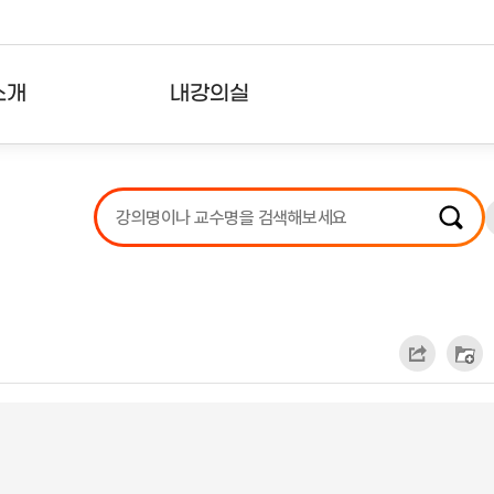
소개
내강의실
?
강의리스트
수강확인증강의
사용자의견
내강의클립