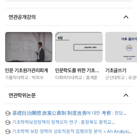
연관공개강의
인문 기초원가관리회계
인문학도를 위한 기초통계학
기초글쓰기
가톨릭대학교
박희우
이화여자대학교
홍계훈
군산대학교
유경
연관학위논문
基礎自治團體 政黨公薦制 制度改善에 대한 考察 : 정당
공천 존폐 논쟁에 대한 평가와 방안 모색
기초학력보장정책의 정책오차 연구 : 충청북도 중학교
사례중심으로 = A Study of Policy Errors in Basic Education
기초학력 보장 정책의 상호적응적 집행과정 분석 = An Analysis
Guarantee Policy -Focusing on the Case of Middle
of Mutual adaptive Implementation Process of Basic