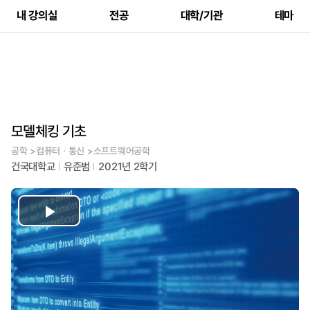
내 강의실
전공
대학/기관
테마
모델체킹 기초
공학 >컴퓨터ㆍ통신 >소프트웨어공학
건국대학교
유준범
2021년 2학기
Play
Video