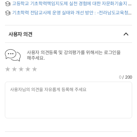
Schools in Chungcheongbuk-do
고등학교 기초학력책임지도제 실천 경험에 대한 자문화기술지 =
Academic Guarantee Policy
An Autoethnography on the Implementation Experience of
기초학력 전담교사제 운영 실태와 개선 방안 : -전라남도교육청
the High School Basic Academic Ability Responsibility
문해력 사례를 중심으로- = A Survey about the Basic Literacy
Guidance System
Teacher System and is Improvement: Focusing on the
Jeollanam-do Office of Education
사용자 의견
사용자 의견등록 및 강의평가를 위해서는 로그인을
해주세요.
0
/ 200