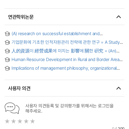
연관학위논문
(A) research on successful establishment and
implementation of strategic human resource development
기업문화에 기초한 인적자원관리 전략에 관한 연구 = A Study
: with focus on how to apply the lessons learned from
on Human Resource Management Strategy based on
Yuhan-Kimberly to Ssangyong Engineering & Construction
人的資源이 經營成果에 미치는 影響에 關한 硏究 = (An)
Corporate Culture
Company = 전략적 인적자원 개발의 성공적인 수립과 실행에
impact of human resource management system on the
대한 연구 : 유한 킴벌리로부터 얻어진 교훈들을 쌍용 건설에
Human Resource Development in Rural and Border Areas "
management performance
어떻게 적용할 것인가를 중심으로
A Case Study of, Two Nationalities Youth Resource
Implications of management philosophy, organizational
Development Degree Colleges of Myanmar" = 농촌과
climate, and managers' learning for human resource
국경지역의 인적자원 개발: 미얀마의 이중국적 청년을 위한
development : a comparative study of American,
자원개발 학위를 중심으로
Japanese, and Taiwanese firms in Taiwan (subsidiaries,
사용자 의견
managers' learning) [microform]
사용자 의견등록 및 강의평가를 위해서는 로그인을
해주세요.
0
/ 200