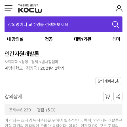
강의명이나 교수명을 검색해보세요
내 강의실
전공
대학/기관
테마
인간자원개발론
사회과학 >경영ㆍ경제 >벤처창업학
계명대학교
김영국
2021년 2학기
강의계획서
강의상세
조회수6,230
평점
/5
(0)
이 강좌는 조직의 목적수행을 위하여 필수적이다. 특히, 인간자원개발론은
인적 자원의 합리적인 관리가 목적이다. 이유는 인간자원이 모든 조직의