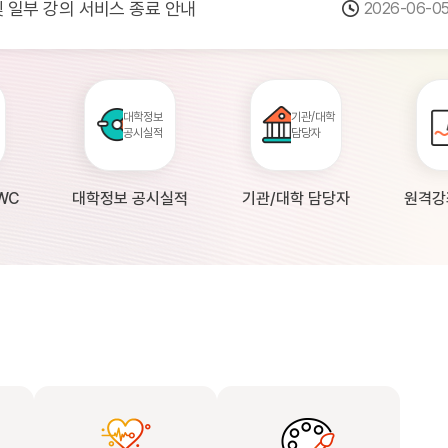
 및 일부 강의 서비스 종료 안내
2026-06-0
점검 안내(4월 24일 19:00 ~ 4월...
2026-04-2
공시 대학의 원격강좌 현황 조사 안내(자주묻...
2026-04-0
대학정보
기관/대학
공시실적
담당자
WC
대학정보 공시실적
기관/대학 담당자
원격강