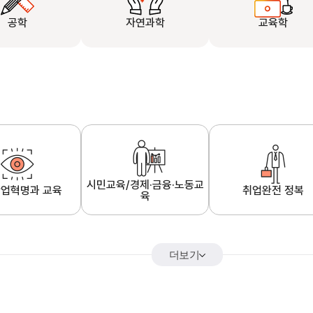
공학
자연과학
교육학
시민교육/경제·금융·노동교
업혁명과 교육
취업완전 정복
육
더보기
어&해외특강
K-MOOC 강의