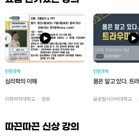
인문과학
인문과학
심리학의 이해
몸은 알고 있다. 트
이화여자대학교
양윤
글로벌사이버대학교
따끈따끈 신상 강의