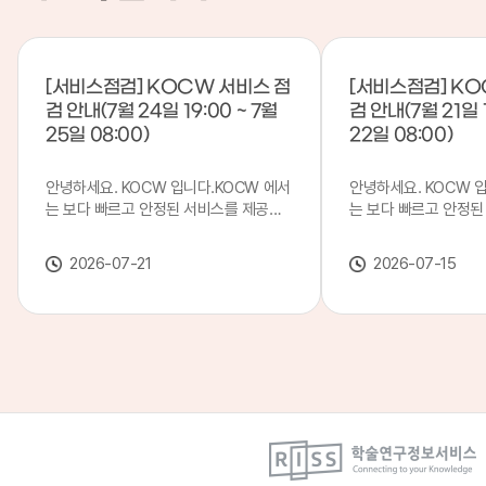
[서비스점검] KOCW 서비스 점
[서비스점검] KO
검 안내(7월 24일 19:00 ~ 7월
검 안내(7월 21일 1
25일 08:00)
22일 08:00)
안녕하세요. KOCW 입니다.KOCW 에서
안녕하세요. KOCW 
는 보다 빠르고 안정된 서비스를 제공하
는 보다 빠르고 안정된
기 위해 다음과 같이 서비스 점검을 실시
기 위해 다음과 같이 
합니다.※ 서비스 점검 작업 일시 : 7월
합니다.※ 서비스 점검 작
2026-07-21
2026-07-15
24일(금) 19:00 ~ 7월 25일(토) 08:00
일(화) 19:00 ~ 7월 
이로 인해 KOCW 서비스가 점검 시간 동
로 인해 KOCW 서비
안 서비스가 일시 중지될 수 있으니, 이
서비스가일시 중지될 수
점 양해하여 주시기 바랍니다.저희
해하여 주시기 바랍니다
KOCW 에서는 이용자 여러분께 보다 좋
서는 이용자 여러분께 
은 서비스를 제공하기 위해 노력하겠습니
를 제공하기 위해 노
다.감사합니다.
니다.