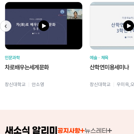
인문과학
예술ㆍ체육
차로배우는세계문화
산학연미용세미나
창신대학교
안소영
창신대학교
우미옥,
새소식 알리미
공지사항
뉴스레터