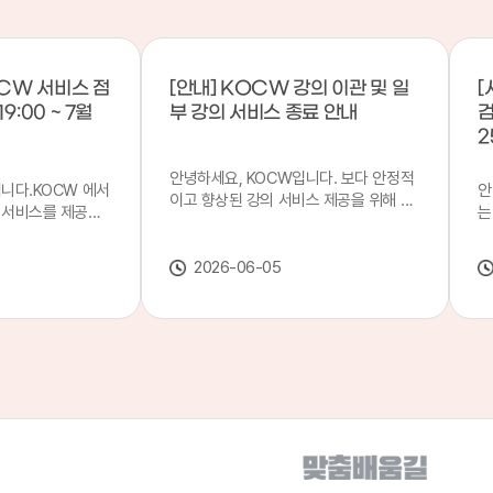
CW 서비스 점
[안내] KOCW 강의 이관 및 일
[
9:00 ~ 7월
부 강의 서비스 종료 안내
검
2
안녕하세요, KOCW입니다. 보다 안정적
입니다.KOCW 에서
안
이고 향상된 강의 서비스 제공을 위해 강
 서비스를 제공하
는
의 이관 작업을 진행하게 되었습니다. 이
서비스 점검을 실시
기
에 따라 일부 강의는2026년 6월 중 서비
업 일시 : 7월 21
합
스가 종료될 예정이오니, 이용에 참고하
2026-06-05
22일(수) 08:00이
2
여 주시기 바랍니다. 강의 이관 일정 안내
스가 점검 시간 동안
이
단계 기간 주요 작업 1단계 6월 1~2주 이
 있으니, 이 점 양
안
관 준비 2단계 6월 3~4주 1차 이관 작업
.저희 KOCW 에
여
3단계 7월 1~2주 2차 이관 작업 완료 및
보다 좋은 서비스
이
시스템 안정화 ※ 이관 작업 진행 상황에
력하겠습니다.감사합
공
따라 일정은 변경될 수 있습니다. 서비스
종료 강의 안내 이관 작업으로 인해 일부
강의는 2026년 6월 15일 서비스 종료되
었습니다. 서비스 종료 강의 목록은 아래
링크에서 확인하실 수 있습니다. → 서비