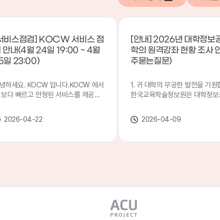
서비스점검] KOCW 서비스 점
[안내] 2026년 대학정보
 안내(4월 24일 19:00 ~ 4월
학의 원격강좌 현황 조사 
5일 23:00)
주묻는질문)
녕하세요. KOCW 입니다.KOCW 에서
1. 귀 대학의 무궁한 발전을 기원
 보다 빠르고 안정된 서비스를 제공하
한국교육학술정보원은 대학정보
 위해 다음과 같이 서비스 점검을 실시
목별 관리기관으로 지정되어 있습
니다.※ 서비스 점검 작업 일시 : 4월
본 조사는 2025. 3. 1~2026. 2.
2026-04-22
2026-04-09
4일(금) 19:00 ~ 4월 25일(토) 23:00
에 운영된 원격강좌(이러닝) 현
로 인해 KOCW 서비스가 점검시간 동
하여, '2026 대학정보공시 대학
 일시중지될 예정이오니, 이 점 양해하
강좌(12-바)'에 데이터를 연계할
 주시기 바랍니다.저희 KOCW 에서는
니다.가. 대학정보공시 대상 대
용자 여러분께 보다 좋은 서비스를 제
4년제 대학, 전문대학, 대학원대
하기 위해 노력하겠습니다.감사합니다.
격강좌(이러닝) 관련 부서(교무처
학습개발센터, 이러닝지원센터 등
송통신대학교 및 사이버대학 제외
인시 캠퍼스인 경우 해당 캠퍼스
있는 기관명을 선택하시면 됩니다.