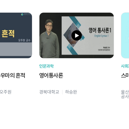
인문과학
사회
라우마의 흔적
영어통사론
스
오주원
경북대학교
하승완
울산
공사