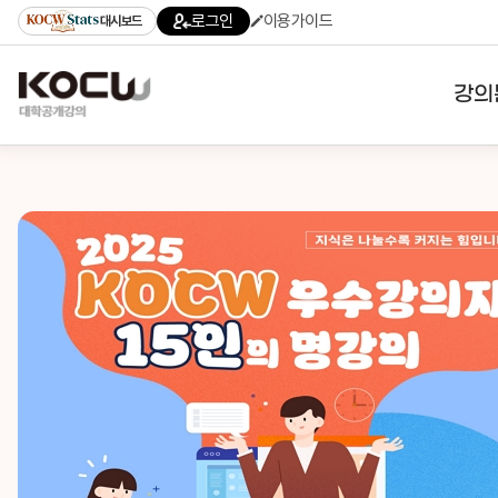
로그인
이용가이드
대시보드
강의
대학
기관
전공
테마