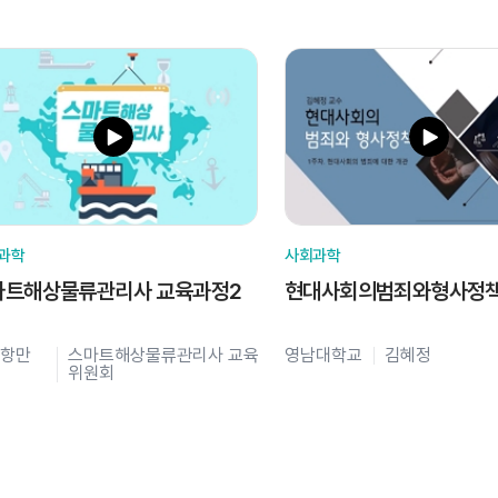
과학
사회과학
마트해상물류관리사 교육과정2
현대사회의범죄와형사정
항만
스마트해상물류관리사 교육
영남대학교
김혜정
위원회