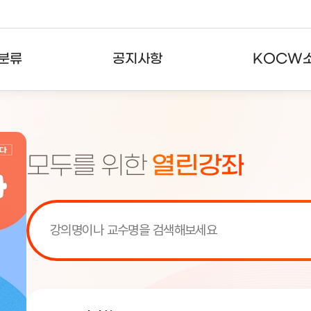
분류
공지사항
KOCW
강의
공지사항
KOCW란
강의
뉴스레터
활용안내
모두를 위한
열린강좌
분야
주요통계현황
발자취
강의
서비스도움말
고객센터
[서비스점검] KOCW 서비스 점
[서비스점검] KOCW 서비스 점