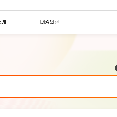
소개
내강의실
?
강의리스트
수강확인증강의
사용자의견
내강의클립
검 안내(7월 24일 19:00 ~ 7월...
2026-07-2
검 안내(7월 21일 19:00 ~ 7...
2026-07-1