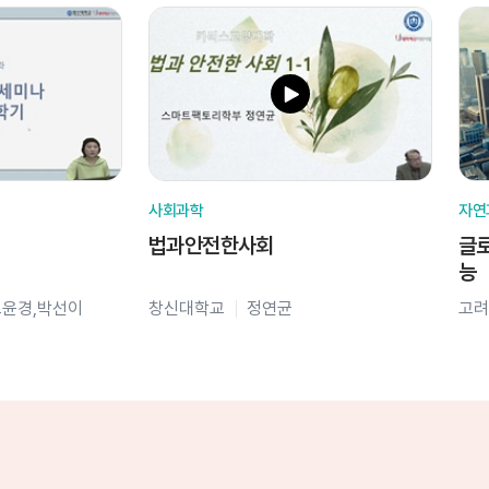
사회과학
자연
법과안전한사회
글로
능
오윤경,박선이
창신대학교
정연균
고려