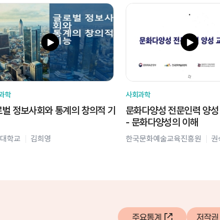
과학
사회과학
벌 정보사회와 통계의 창의적 기
문화다양성 전문인력 양성
- 문화다양성의 이해
대학교
김희영
한국문화예술교육진흥원
권
주요통계
저작권