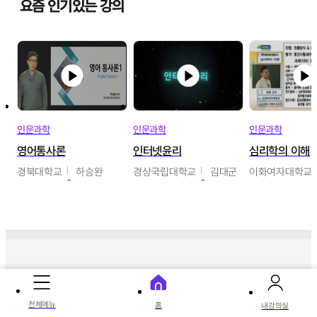
요즘 인기있는 강의
인문과학
인문과학
인문과학
영어통사론
인터넷윤리
심리학의 이해
경북대학교
하승완
경상국립대학교
김대군
이화여자대학교
따끈따끈 신상 강의
전체메뉴
홈
내강의실