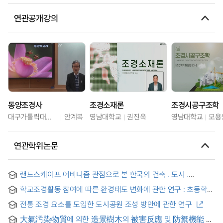
연관공개강의
동양조경사
조경소재론
조경시공구조학
대구가톨릭대학교
안계복
영남대학교
권진욱
영남대학교
모용
연관학위논문
랜드스케이프 어바니즘 관점으로 본 한국의 건축 ․ 도시 ․
조경설계 연구 : 행정중심복합도시 중심행정타운 마스터플랜,
학교조경활동 참여에 따른 환경태도 변화에 관한 연구 : 초등학생
국립아시아문화전당, 광주 푸른길 사례를 중심으로
학교조경 참여를 중심으로 = Students participation in school
전통 조경 요소를 도입한 도시공원 조성 방안에 관한 연구
landscaping and changes in their environmental attitudes :
focused on school landscaping participation of elementary
大氣汚染物質에 의한 造景樹木의 被害反應 및 防禦機能 =