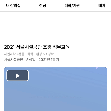
내 강의실
전공
대학/기관
테마
2021 서울시설공단 조경 직무교육
자연과학 >생물ㆍ화학ㆍ환경 >조경학
서울시설공단
손성일
2021년 1학기
Play
Video