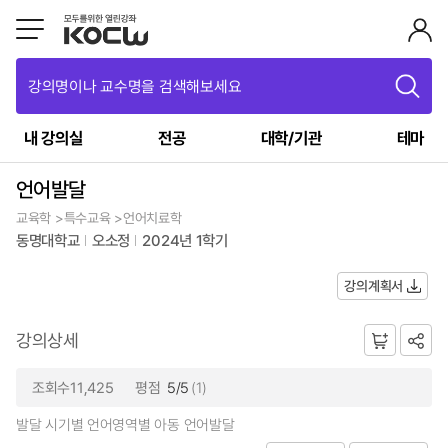
강의명이나 교수명을 검색해보세요
내 강의실
전공
대학/기관
테마
언어발달
교육학 >특수교육 >언어치료학
동명대학교
오소정
2024년 1학기
강의계획서
강의상세
조회수11,425
평점
5/5
(1)
발달 시기별 언어영역별 아동 언어발달