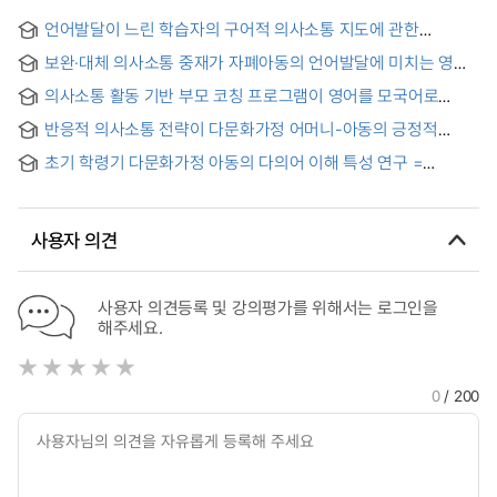
언어발달이 느린 학습자의 구어적 의사소통 지도에 관한
실행연구 : 읽기 따라잡기 프로그램을 기반으로 = Action
보완·대체 의사소통 중재가 자폐아동의 언어발달에 미치는 영향
Research on oral communication teaching for learners with
= (The) Effect of Alternative-Augmentative
slow language development:Based on ‘Ilg-gi Ttalajabgi’
의사소통 활동 기반 부모 코칭 프로그램이 영어를 모국어로
Communication on the Language Development of
progrm
사용하는 한국 거주 언어발달장애 아동의 언어발달에 미치는
Children with Autism
반응적 의사소통 전략이 다문화가정 어머니-아동의 긍정적
영향 = The Effect of the Communicative Activities-Based
상호작용에 미치는 효과 = The Effects of Responsive
Parent Coaching Program (CAPCP) on the Language
초기 학령기 다문화가정 아동의 다의어 이해 특성 연구 =
Communication Strategies on Positive Parent-Child
Development of English-Speaking Children with Language
Children From Multiciutural Fammilies In Their Early School
Interactions in Multi-Cultural Families
Disorders Residing in Korea
Years Study On The Characteristics Of Multilingualism
사용자 의견
사용자 의견등록 및 강의평가를 위해서는 로그인을
해주세요.
0
/ 200