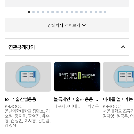
강의차시
전체보기
연관공개강의
IoT기술산업응용
블록체인 기술과 응용 서비스
K-MOOC
대구사이버대학교
차영욱
K-MOOC
울산과학대학교 장민호, 김
서울대학교 조규진,
호철, 장지웅, 정영진, 유수
김아영, 임종우, 
경, 손성민, 이시경, 김민갑,
한영진