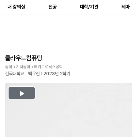
내 강의실
전공
대학/기관
테마
클라우드컴퓨팅
공학 >기타공학 >메카트로닉스공학
건국대학교
백우진
2023년 2학기
Play
Video