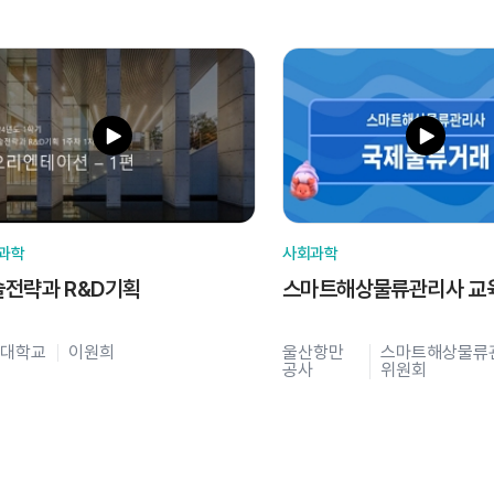
과학
사회과학
술전략과 R&D기획
스마트해상물류관리사 교
대학교
이원희
울산항만
스마트해상물류
공사
위원회