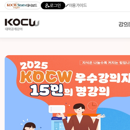
로그인
이용가이드
대시보드
강의
대학
기관
전공
테마