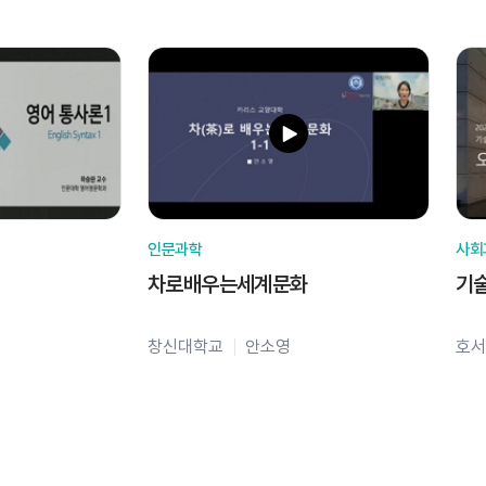
인문과학
사회
차로배우는세계문화
기
창신대학교
안소영
호서