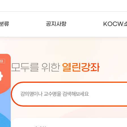
분류
공지사항
KOCW
강의
공지사항
KOCW란
강의
뉴스레터
활용안내
모두를 위한
열린강좌
분야
주요통계현황
발자취
강의
서비스도움말
고객센터
[서비스점검] KOCW 서비스 점
[서비스점검] KOCW 서비스 점