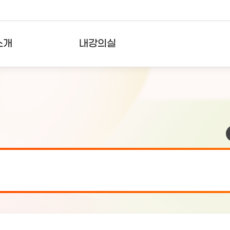
소개
내강의실
?
강의리스트
수강확인증강의
사용자의견
내강의클립
검 안내(7월 24일 19:00 ~ 7월...
2026-07-2
검 안내(7월 21일 19:00 ~ 7...
2026-07-1