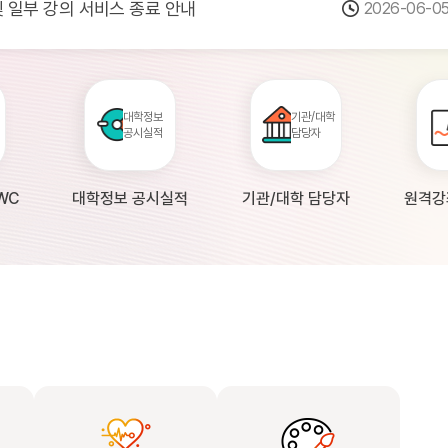
 및 일부 강의 서비스 종료 안내
2026-06-0
점검 안내(4월 24일 19:00 ~ 4월...
2026-04-2
공시 대학의 원격강좌 현황 조사 안내(자주묻...
2026-04-0
대학정보
기관/대학
공시실적
담당자
WC
대학정보 공시실적
기관/대학 담당자
원격강