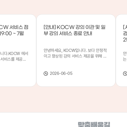
CW 서비스 점
[안내] KOCW 강의 이관 및 일
[
9:00 ~ 7월
부 강의 서비스 종료 안내
검
2
안녕하세요, KOCW입니다. 보다 안정적
입니다.KOCW 에서
안
이고 향상된 강의 서비스 제공을 위해 강
 서비스를 제공하
는
의 이관 작업을 진행하게 되었습니다. 이
서비스 점검을 실시
기
에 따라 일부 강의는2026년 6월 중 서비
업 일시 : 7월 21
합
스가 종료될 예정이오니, 이용에 참고하
2026-06-05
22일(수) 08:00이
2
여 주시기 바랍니다. 강의 이관 일정 안내
스가 점검 시간 동안
이
단계 기간 주요 작업 1단계 6월 1~2주 이
 있으니, 이 점 양
안
관 준비 2단계 6월 3~4주 1차 이관 작업
.저희 KOCW 에
여
3단계 7월 1~2주 2차 이관 작업 완료 및
보다 좋은 서비스
이
시스템 안정화 ※ 이관 작업 진행 상황에
력하겠습니다.감사합
공
따라 일정은 변경될 수 있습니다. 서비스
종료 강의 안내 이관 작업으로 인해 일부
강의는 2026년 6월 15일 서비스 종료되
었습니다. 서비스 종료 강의 목록은 아래