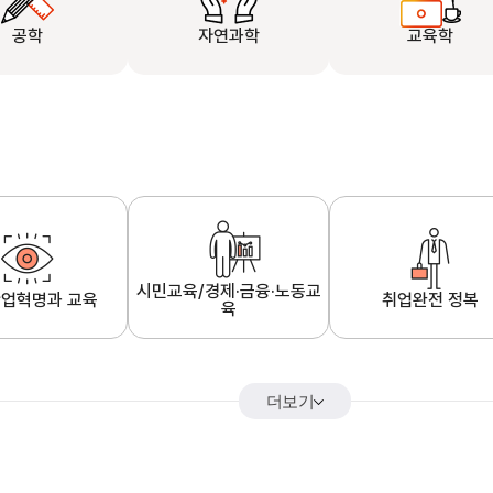
공학
자연과학
교육학
시민교육/경제·금융·노동교
업혁명과 교육
취업완전 정복
육
더보기
어&해외특강
K-MOOC 강의