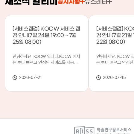
새소식 알리미
공지사항
뉴스레터
[서비스점검] KOCW 서비스 점
[서비스점검] KO
검 안내(7월 24일 19:00 ~ 7월
검 안내(7월 21일 1
25일 08:00)
22일 08:00)
안녕하세요. KOCW 입니다.KOCW 에서
안녕하세요. KOCW 
는 보다 빠르고 안정된 서비스를 제공하
는 보다 빠르고 안정된
기 위해 다음과 같이 서비스 점검을 실시
기 위해 다음과 같이 
합니다.※ 서비스 점검 작업 일시 : 7월
합니다.※ 서비스 점검 작
2026-07-21
2026-07-15
24일(금) 19:00 ~ 7월 25일(토) 08:00
일(화) 19:00 ~ 7월 
이로 인해 KOCW 서비스가 점검 시간 동
로 인해 KOCW 서비
안 서비스가 일시 중지될 수 있으니, 이
서비스가일시 중지될 수
점 양해하여 주시기 바랍니다.저희
해하여 주시기 바랍니다
KOCW 에서는 이용자 여러분께 보다 좋
서는 이용자 여러분께 
은 서비스를 제공하기 위해 노력하겠습니
를 제공하기 위해 노
다.감사합니다.
니다.