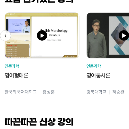
인문과학
인문과학
영어형태론
영어통사론
한국외국어대학교
홍성훈
경북대학교
하승완
따끈따끈 신상 강의