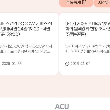
주요통계
저작권
서비스점검] KOCW 서비스 점
[안내] 2026년 대학정보
 안내(4월 24일 19:00 ~ 4월
학의 원격강좌 현황 조사 
5일 23:00)
주묻는질문)
녕하세요. KOCW 입니다.KOCW 에서
1. 귀 대학의 무궁한 발전을 기원
 보다 빠르고 안정된 서비스를 제공하
한국교육학술정보원은 대학정보
 위해 다음과 같이 서비스 점검을 실시
목별 관리기관으로 지정되어 있습
니다.※ 서비스 점검 작업 일시 : 4월
본 조사는 2025. 3. 1~2026. 2.
2026-04-22
2026-04-09
4일(금) 19:00 ~ 4월 25일(토) 23:00
에 운영된 원격강좌(이러닝) 현
로 인해 KOCW 서비스가 점검시간 동
하여, '2026 대학정보공시 대학
 일시중지될 예정이오니, 이 점 양해하
강좌(12-바)'에 데이터를 연계할
 주시기 바랍니다.저희 KOCW 에서는
니다.가. 대학정보공시 대상 대
용자 여러분께 보다 좋은 서비스를 제
4년제 대학, 전문대학, 대학원대
하기 위해 노력하겠습니다.감사합니다.
격강좌(이러닝) 관련 부서(교무처
학습개발센터, 이러닝지원센터 등
송통신대학교 및 사이버대학 제외
인시 캠퍼스인 경우 해당 캠퍼스