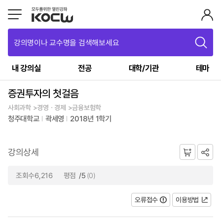
강의명이나 교수명을 검색해보세요
내 강의실
전공
대학/기관
테마
증권투자의 첫걸음
사회과학 >경영ㆍ경제 >금융보험학
청주대학교
곽세영
2018년 1학기
강의상세
조회수6,216
평점
/5
(0)
오류접수
이용방법