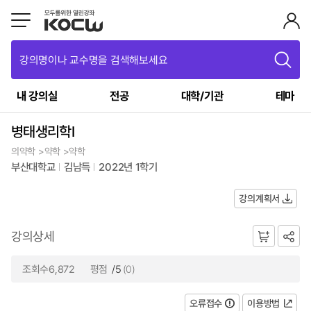
강의명이나 교수명을 검색해보세요
내 강의실
전공
대학/기관
테마
병태생리학Ⅰ
의약학 >약학 >약학
부산대학교
김남득
2022년 1학기
강의계획서
강의상세
조회수6,872
평점
/5
(0)
오류접수
이용방법