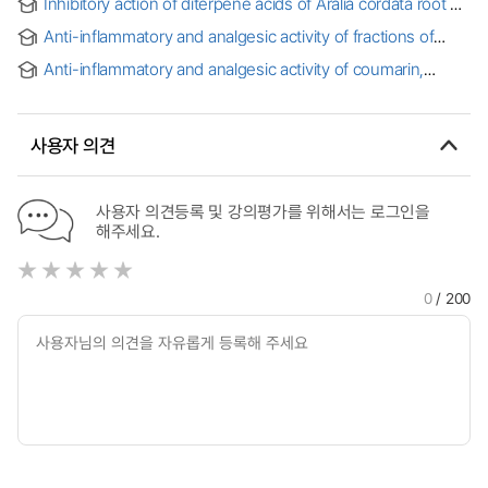
Inhibitory action of diterpene acids of Aralia cordata root on
IgE-mediated asthma in conscious guinea pigs =
Anti-inflammatory and analgesic activity of fractions of
비마취상태의 IgE 매개 천식을 갖는 Guinea Pig에서 독활 근
plantago asiatica herba
유래 Diterpene Acids의 항천식작용
Anti-inflammatory and analgesic activity of coumarin,
scopoletin and scoparone
사용자 의견
사용자 의견등록 및 강의평가를 위해서는 로그인을
해주세요.
0
/ 200