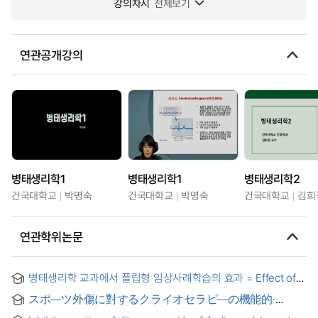
강의차시
전체보기
연관공개강의
병태생리학1
병태생리학1
병태생리학2
건국대학교
박명숙
건국대학교
박명숙
건국대학교
김희
연관학위논문
병태생리학 교과에서 플립형 임상사례학습의 효과 = Effect of
flip-type clinical case based learning(FCCBL) in
スポ―ツ外傷に對するクライオセラピ―の機能的·
pathophysiology
病態生理學的檢討