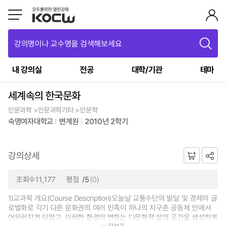
강의명이나 교수명을 검색해보세요
내 강의실
전공
대학/기관
테마
세계속의 한국문화
인문과학 >인문과학기타 >인문학
숙명여자대학교
변계원
2010년 2학기
강의상세
조회수11,177
평점
/5
(0)
1)교과목 개요(Course Description)오늘날 교통수단의 발달 및 경제의 글
로벌화로 각기 다른 문화권의 여러 민족이 하나의 지구촌 공동체 안에서
어우러지게 되었고, 이러한 환경의 변화는 다문화적 삶의 공간을 생성하게
더보기