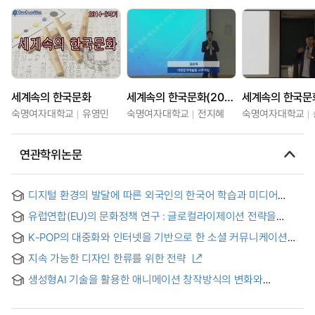
세계속의 한국문화
세계속의 한국문화(2015-2)
세계속의 한국문
숙명여자대학교
유영민
숙명여자대학교
전지혜
숙명여자대학교
연관학위논문
디지털 환경의 발달에 따른 외국인의 한국어 학습과 미디어
이용에 관한 연구
유럽연합(EU)의 문화정책 연구 : 글로컬라이제이션 전략을
중심으로
K-POP의 대중화와 인터넷을 기반으로 한 소셜 커뮤니케이션
활동간의 연관성 연구 = A Study on the Relationship
지속 가능한 디자인 한류를 위한 전략
between Social Communication Activities Based on the
Internet and the Popularization of K-POP
생성형AI 기술을 활용한 애니메이션 창작방식의 변화와
가능성에 관한 연구 = A Study on the Changes and
Possibilities in Animation Creation Utilizing Generative AI