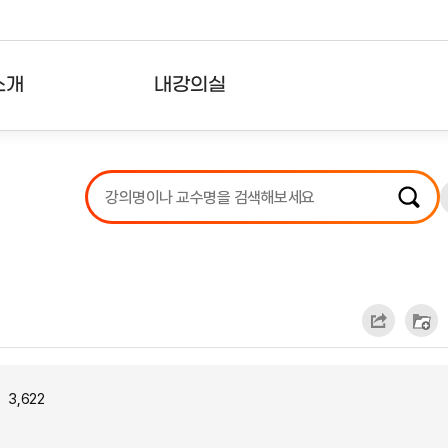
소개
내강의실
?
강의리스트
수강확인증강의
사용자의견
내강의클립
3,622