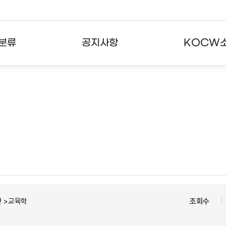
분류
공지사항
KOCW
강의
공지사항
KOCW란
강의
뉴스레터
활용안내
분야
주요통계현황
발자취
강의
서비스도움말
고객센터
 >교육학
조회수