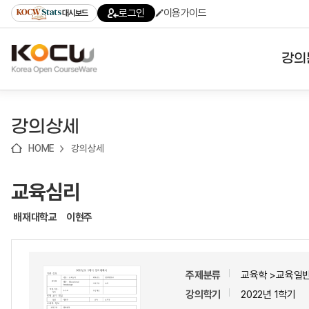
로
로
로
바
로그인
이용가이드
대시보드
가
가
가
로
기
기
기
가
(skip
기
to
강의
content)
대학
강의상세
기관
HOME
강의상세
전공
교육심리
테마
배재대학교
이현주
주제분류
교육학 >교육일반
강의학기
2022년 1학기