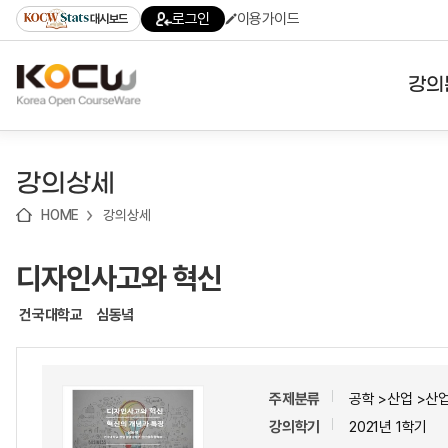
로
로
로
바
로그인
이용가이드
대시보드
가
가
가
로
기
기
기
가
(skip
기
to
강의
content)
대학
강의상세
기관
HOME
강의상세
전공
디자인사고와 혁신
테마
건국대학교
심동녘
주제분류
공학 >산업 >산
강의학기
2021년 1학기