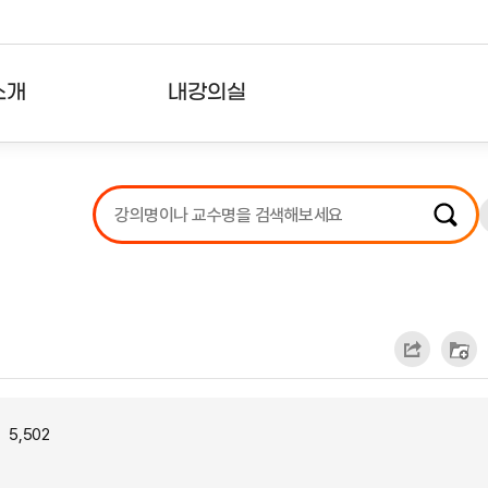
소개
내강의실
?
강의리스트
수강확인증강의
사용자의견
내강의클립
5,502