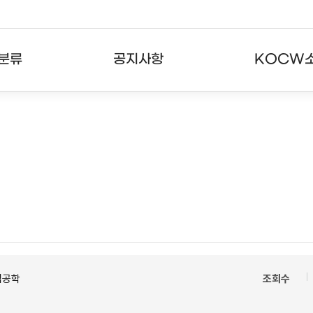
분류
공지사항
KOCW
강의
공지사항
KOCW란
강의
뉴스레터
활용안내
분야
주요통계현황
발자취
강의
서비스도움말
고객센터
업공학
조회수