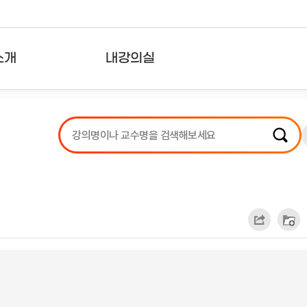
소개
내강의실
?
강의리스트
수강확인증강의
사용자의견
내강의클립