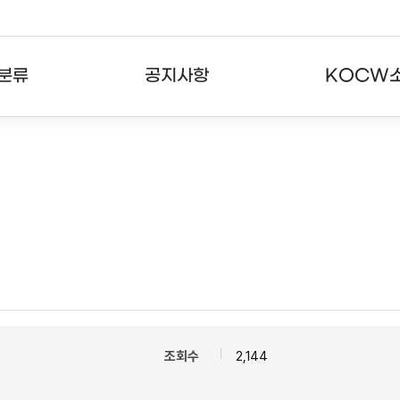
분류
공지사항
KOCW
강의
공지사항
KOCW란
강의
뉴스레터
활용안내
분야
주요통계현황
발자취
강의
서비스도움말
고객센터
조회수
2,144