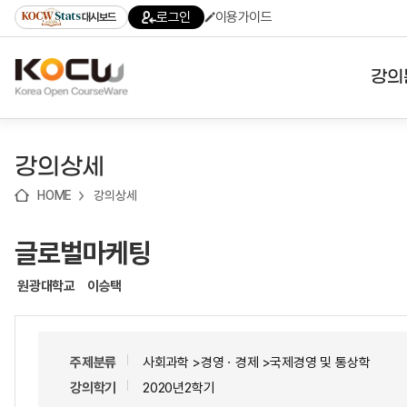
로
로
로
바
로그인
이용가이드
대시보드
가
가
가
로
기
기
기
가
(skip
기
to
강의
content)
대학
강의상세
기관
HOME
강의상세
전공
글로벌마케팅
테마
원광대학교
이승택
주제분류
사회과학 >경영ㆍ경제 >국제경영 및 통상학
강의학기
2020년2학기