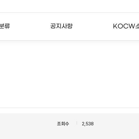
분류
공지사항
KOCW
강의
공지사항
KOCW란
강의
뉴스레터
활용안내
분야
주요통계현황
발자취
강의
서비스도움말
고객센터
조회수
2,538