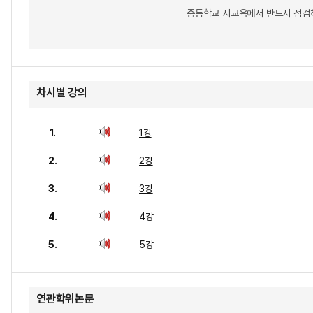
중등학교 시교육에서 반드시 점검해
차시별 강의
1.
1강
2.
2강
3.
3강
4.
4강
5.
5강
연관학위논문