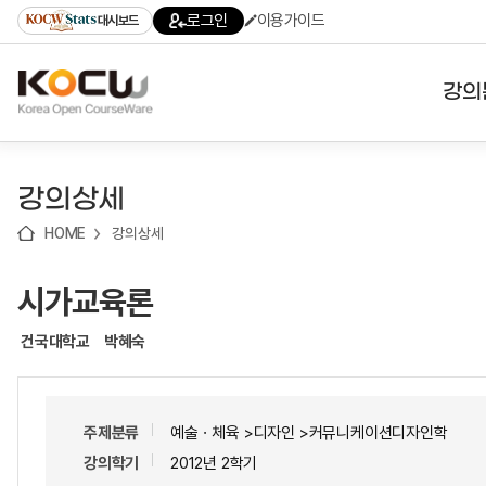
로
로
로
바
로그인
이용가이드
대시보드
가
가
가
로
기
기
기
가
(skip
기
to
강의
content)
대학
강의상세
기관
HOME
강의상세
전공
시가교육론
테마
건국대학교
박혜숙
주제분류
예술ㆍ체육 >디자인 >커뮤니케이션디자인학
강의학기
2012년 2학기