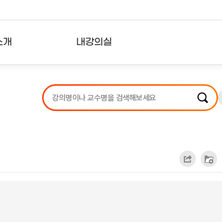
소개
내강의실
?
강의리스트
수강확인증강의
사용자의견
내강의클립