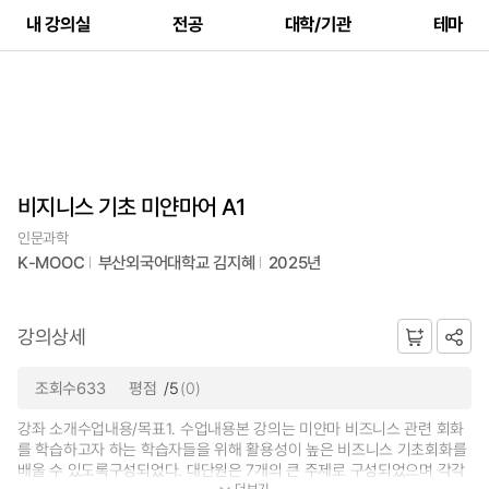
내 강의실
전공
대학/기관
테마
비지니스 기초 미얀마어 A1
인문과학
K-MOOC
부산외국어대학교 김지혜
2025년
강의상세
조회수633
평점
/5
(0)
강좌 소개수업내용/목표1. 수업내용본 강의는 미얀마 비즈니스 관련 회화
를 학습하고자 하는 학습자들을 위해 활용성이 높은 비즈니스 기초회화를
배울 수 있도록구성되었다. 대단원은 7개의 큰 주제로 구성되었으며 각각
더보기