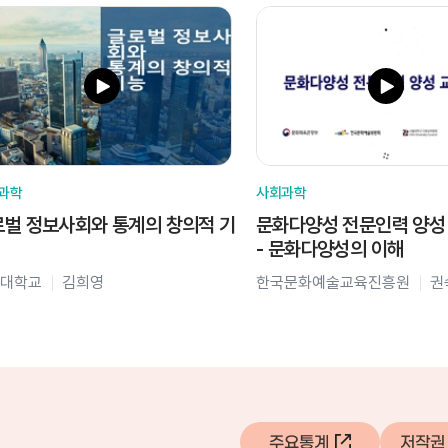
과학
사회과학
벌 정보사회와 통계의 창의적 기
문화다양성 전문인력 양성
- 문화다양성의 이해
대학교
김희영
한국문화예술교육진흥원
권
주요통계
저작권