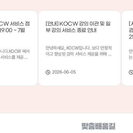
CW 서비스 점
[안내] KOCW 강의 이관 및 일
[
9:00 ~ 7월
부 강의 서비스 종료 안내
검
2
안녕하세요, KOCW입니다. 보다 안정적
입니다.KOCW 에서
안
이고 향상된 강의 서비스 제공을 위해 강
 서비스를 제공하
는
의 이관 작업을 진행하게 되었습니다. 이
서비스 점검을 실시
기
에 따라 일부 강의는2026년 6월 중 서비
업 일시 : 7월 21
합
스가 종료될 예정이오니, 이용에 참고하
2026-06-05
22일(수) 08:00이
2
여 주시기 바랍니다. 강의 이관 일정 안내
스가 점검 시간 동안
이
단계 기간 주요 작업 1단계 6월 1~2주 이
 있으니, 이 점 양
안
관 준비 2단계 6월 3~4주 1차 이관 작업
.저희 KOCW 에
여
3단계 7월 1~2주 2차 이관 작업 완료 및
보다 좋은 서비스
이
시스템 안정화 ※ 이관 작업 진행 상황에
력하겠습니다.감사합
공
따라 일정은 변경될 수 있습니다. 서비스
종료 강의 안내 이관 작업으로 인해 일부
강의는 2026년 6월 15일 서비스 종료되
었습니다. 서비스 종료 강의 목록은 아래
링크에서 확인하실 수 있습니다. → 서비