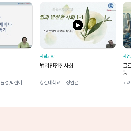
사회과학
자연
법과안전한사회
글로
능
오윤경,박선이
창신대학교
정연균
고려