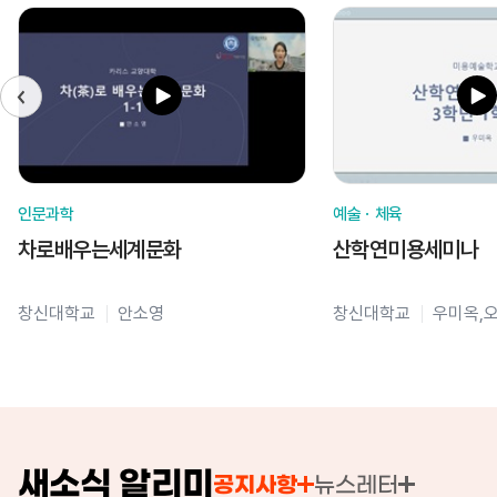
인문과학
예술ㆍ체육
차로배우는세계문화
산학연미용세미나
창신대학교
안소영
창신대학교
우미옥,
새소식 알리미
공지사항
뉴스레터