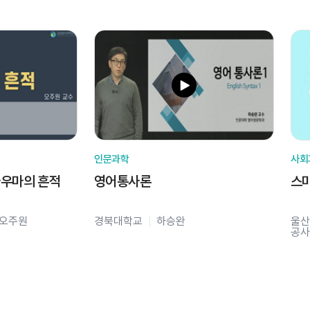
인문과학
사회
라우마의 흔적
영어통사론
스
오주원
경북대학교
하승완
울산
공사