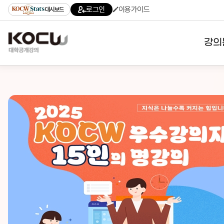
로그인
이용가이드
대시보드
강의
대학
기관
전공
테마