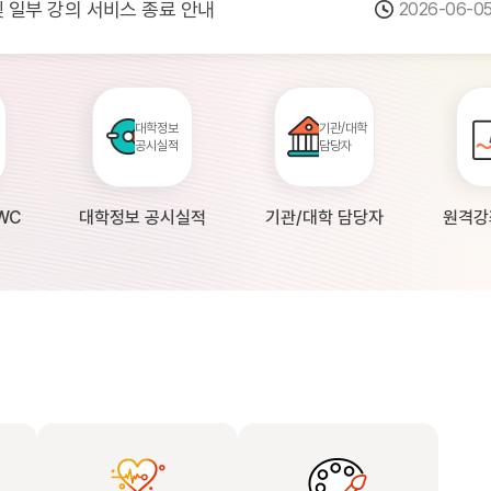
 및 일부 강의 서비스 종료 안내
2026-06-0
점검 안내(4월 24일 19:00 ~ 4월...
2026-04-2
공시 대학의 원격강좌 현황 조사 안내(자주묻...
2026-04-0
대학정보
기관/대학
공시실적
담당자
WC
대학정보 공시실적
기관/대학 담당자
원격강