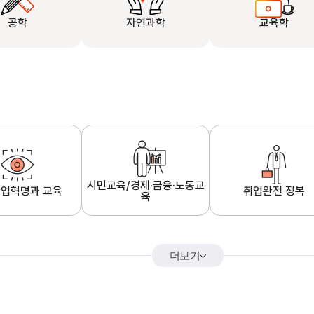
공학
자연과학
교육학
시민교육/경제·금융·노동교
업혁명과 교육
취업완전 정복
육
더보기
어&해외특강
K-MOOC 강의