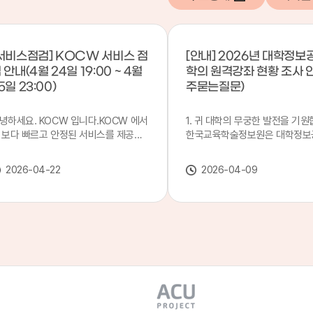
서비스점검] KOCW 서비스 점
[안내] 2026년 대학정보
 안내(4월 24일 19:00 ~ 4월
학의 원격강좌 현황 조사 
5일 23:00)
주묻는질문)
녕하세요. KOCW 입니다.KOCW 에서
1. 귀 대학의 무궁한 발전을 기원
 보다 빠르고 안정된 서비스를 제공하
한국교육학술정보원은 대학정보
 위해 다음과 같이 서비스 점검을 실시
목별 관리기관으로 지정되어 있습
니다.※ 서비스 점검 작업 일시 : 4월
본 조사는 2025. 3. 1~2026. 2.
2026-04-22
2026-04-09
4일(금) 19:00 ~ 4월 25일(토) 23:00
에 운영된 원격강좌(이러닝) 현
로 인해 KOCW 서비스가 점검시간 동
하여, '2026 대학정보공시 대학
 일시중지될 예정이오니, 이 점 양해하
강좌(12-바)'에 데이터를 연계할
 주시기 바랍니다.저희 KOCW 에서는
니다.가. 대학정보공시 대상 대
용자 여러분께 보다 좋은 서비스를 제
4년제 대학, 전문대학, 대학원대
하기 위해 노력하겠습니다.감사합니다.
격강좌(이러닝) 관련 부서(교무처
학습개발센터, 이러닝지원센터 등
송통신대학교 및 사이버대학 제외
인시 캠퍼스인 경우 해당 캠퍼스
있는 기관명을 선택하시면 됩니다.