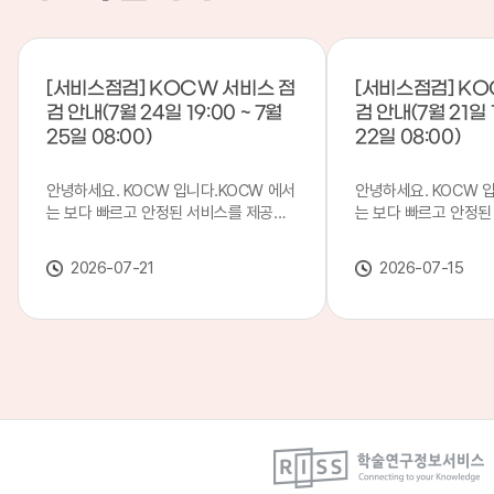
[서비스점검] KOCW 서비스 점
[서비스점검] KO
검 안내(7월 24일 19:00 ~ 7월
검 안내(7월 21일 1
25일 08:00)
22일 08:00)
안녕하세요. KOCW 입니다.KOCW 에서
안녕하세요. KOCW 
는 보다 빠르고 안정된 서비스를 제공하
는 보다 빠르고 안정된
기 위해 다음과 같이 서비스 점검을 실시
기 위해 다음과 같이 
합니다.※ 서비스 점검 작업 일시 : 7월
합니다.※ 서비스 점검 작
2026-07-21
2026-07-15
24일(금) 19:00 ~ 7월 25일(토) 08:00
일(화) 19:00 ~ 7월 
이로 인해 KOCW 서비스가 점검 시간 동
로 인해 KOCW 서비
안 서비스가 일시 중지될 수 있으니, 이
서비스가일시 중지될 수
점 양해하여 주시기 바랍니다.저희
해하여 주시기 바랍니다
KOCW 에서는 이용자 여러분께 보다 좋
서는 이용자 여러분께 
은 서비스를 제공하기 위해 노력하겠습니
를 제공하기 위해 노
다.감사합니다.
니다.