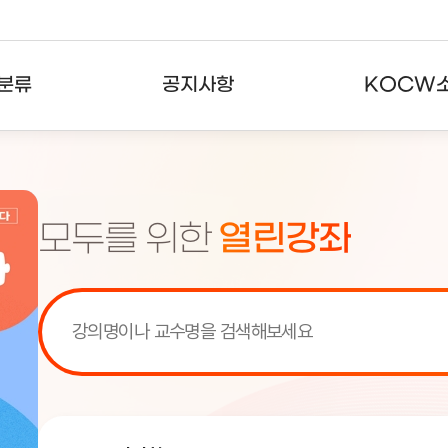
분류
공지사항
KOCW
강의
공지사항
KOCW란
강의
뉴스레터
활용안내
모두를 위한
열린강좌
분야
주요통계현황
발자취
강의
서비스도움말
고객센터
[서비스점검] KOCW 서비스 점
[서비스점검] KOCW 서비스 점