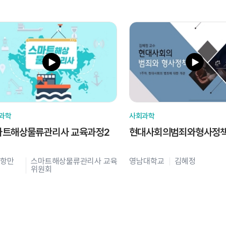
과학
사회과학
마트해상물류관리사 교육과정2
현대사회의범죄와형사정
항만
스마트해상물류관리사 교육
영남대학교
김혜정
위원회