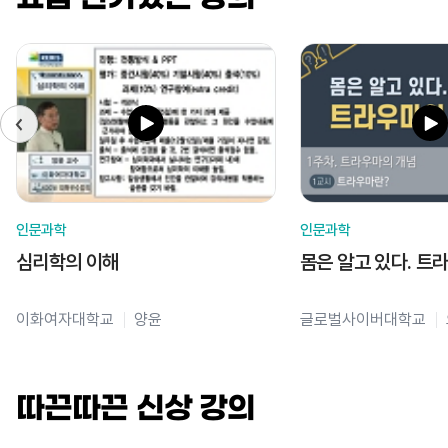
인문과학
인문과학
심리학의 이해
몸은 알고 있다. 트
이화여자대학교
양윤
글로벌사이버대학교
따끈따끈 신상 강의