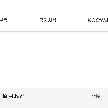
분류
공지사항
KOCW
강의
공지사항
KOCW란
강의
뉴스레터
활용안내
분야
주요통계현황
발자취
강의
서비스도움말
고객센터
용예술 >사진영상학
조회수