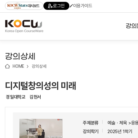
로
로
로
바
로그인
이용가이드
대시보드
가
가
가
로
기
기
기
가
(skip
기
to
강의
content)
대학
강의상세
기관
HOME
강의상세
전공
디지털창의성의 미래
테마
경일대학교
김현서
주제분류
예술ㆍ체육 >응
강의학기
2025년 1학기