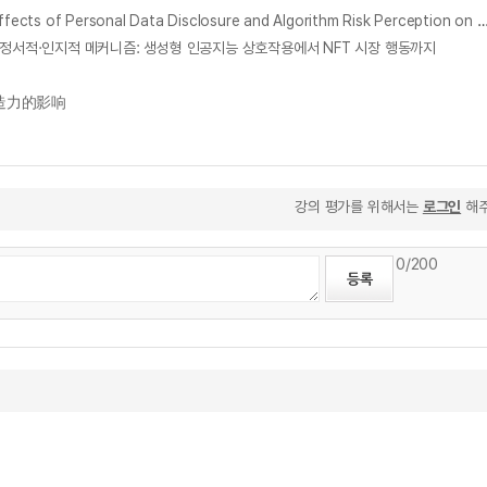
인공지능 추천서비스 이용자의 개인정보 허용범위와 알고리즘 위험인식이 정부의 제도적 개입 요구에 미치는 영향 : 디지털 역량의 조절효과를 중심으로 = Effects of Personal Data Disclosure and Algorithm Risk Perception on Demand for Government Regulation of AI Recommendations: Th
r = 디지털 창의성의 정서적·인지적 메커니즘: 생성형 인공지능 상호작용에서 NFT 시장 행동까지
创造力的影响
강의 평가를 위해서는
로그인
해주
0
/200