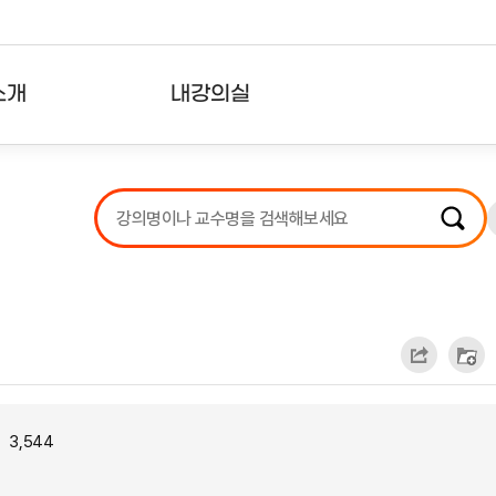
소개
내강의실
?
강의리스트
수강확인증강의
사용자의견
내강의클립
3,544