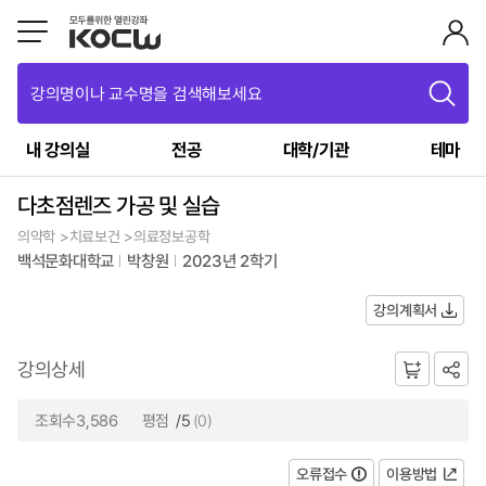
강의명이나 교수명을 검색해보세요
내 강의실
전공
대학/기관
테마
다초점렌즈 가공 및 실습
의약학 >치료보건 >의료정보공학
백석문화대학교
박창원
2023년 2학기
강의계획서
강의상세
조회수3,586
평점
/5
(0)
오류접수
이용방법