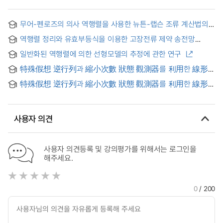
무어-펜로즈의 의사 역행렬을 사용한 뉴튼-랩슨 조류 계산법의
특이점 핸들링 = Singularity Handling in Newton-Raphson
역행렬 정리와 유효부등식을 이용한 고장전류 제약 송전망
Power Flow Calculation Using Moore-Penrose Pseudo-
확장계획에 관한 연구 = A Study on the Transmission
Inverse
일반화된 역행렬에 의한 선형모델의 추정에 관한 연구
Expansion Planning Considering the Fault Current
Constraint Using Matrix Inversion Lemma and Valid
特殊假想 逆行列과 縮小次數 狀態 觀測器를 利用한 線形
Inequality
多變數 離散時間 追跡制御
特殊假想 逆行列과 縮小次數 狀態 觀測器를 利用한 線形
多變數 離散時間 追跡 制御
사용자 의견
사용자 의견등록 및 강의평가를 위해서는 로그인을
해주세요.
0
/ 200