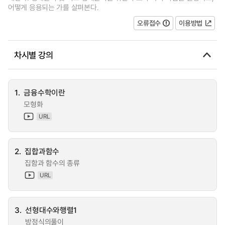
어떻게 응용되는 가를 살펴본다.
오류접수
이용방법
차시별 강의
1.
금융수학이란
모형화
URL
2.
집합과함수
집함과 함수의 종류
URL
3.
선형대수와행렬1
방정식의풀이