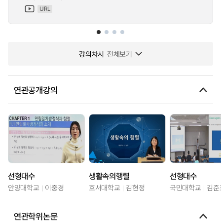
URL
강의차시
전체보기
연관공개강의
선형대수
생활속의행렬
선형대수
안양대학교
이중경
호서대학교
김현정
국민대학교
김준
연관학위논문