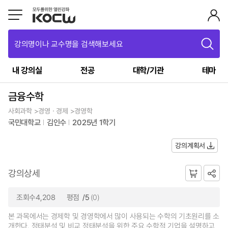
강의명이나 교수명을 검색해보세요
내 강의실
전공
대학/기관
테마
금융수학
사회과학 >경영ㆍ경제 >경영학
국민대학교
김인수
2025년 1학기
강의계획서
강의상세
조회수4,208
평점
/5
(0)
본 과목에서는 경제학 및 경영학에서 많이 사용되는 수학의 기초원리를 소
개한다. 정태분석 및 비교 정태분석을 위한 주요 수학적 기업을 설명하고,