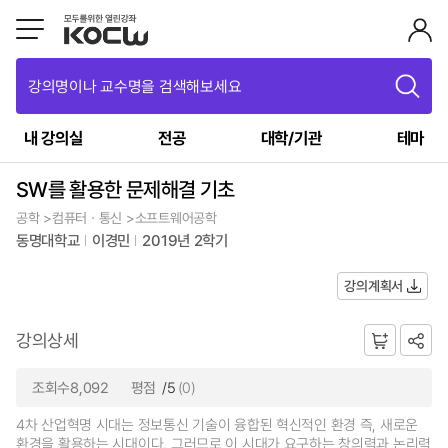
강의명이나 교수명을 검색해보세요
내 강의실
전공
대학/기관
테마
SW를 활용한 문제해결 기초
공학 >컴퓨터ㆍ통신 >소프트웨어공학
동명대학교
이경민
2019년 2학기
강의계획서
강의상세
조회수8,092
평점
/5
(0)
4차 산업혁명 시대는 정보통신 기술이 융합된 혁신적인 환경 즉, 새로운
환경을 활용하는 시대이다. 그러므로 이 시대가 요구하는 창의력과 논리력