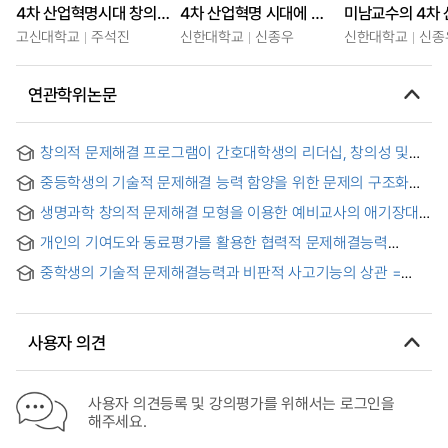
4차 산업혁명시대 창의적사고 및 문제해결능력
4차 산업혁명 시대에 맞는 진로 선택(경기꿈의대학)
고신대학교
주석진
신한대학교
신종우
신한대학교
신종
연관학위논문
창의적 문제해결 프로그램이 간호대학생의 리더십, 창의성 및
문제해결 능력에 미치는 효과 = (The)Effect of Creative
중등학생의 기술적 문제해결 능력 함양을 위한 문제의 구조화
Problem- Solving Program on Leadership, Creativity and
수준별 문제기반학습 중심 수업과정안 개발
Creativity Problem-Solving of Nursing Students
생명과학 창의적 문제해결 모형을 이용한 예비교사의 애기장대
굴성 수업 프로그램의 개발 및 적용 = Development and
개인의 기여도와 동료평가를 활용한 협력적 문제해결능력
application of teaching programs for the pre-service
측정방안 탐색
teachers regarding tropic responses in arabidopsis thaliana
중학생의 기술적 문제해결능력과 비판적 사고기능의 상관 =
based on Life science creative problem solving model
Correlation between Technological Problem Solving Ability
and Critical Thinking Skill of Junior High School Students
사용자 의견
사용자 의견등록 및 강의평가를 위해서는 로그인을
해주세요.