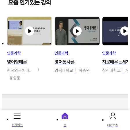
요즘 인기있는 강의
인문과학
인문과학
인문과학
영어형태론
영어통사론
차로배우는세
한국외국어대학교
경북대학교
하승완
창신대학교
홍성훈
따끈따끈 신상 강의
전체메뉴
홈
내강의실