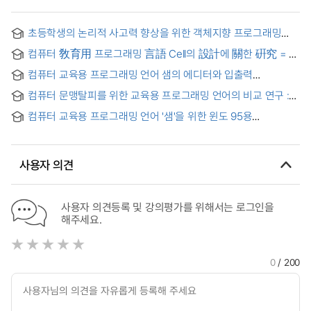
초등학생의 논리적 사고력 향상을 위한 객체지향 프로그래밍
교육에 관한 연구 = (A) study on object-oriented
컴퓨터 敎育用 프로그래밍 言語 Cell의 設計에 關한 硏究 = A
programming education for improving logical thinking
study on the design cell :computer educational little
ability of elementary school students
컴퓨터 교육용 프로그래밍 언어 샘의 에디터와 입출력
language
라이브러리의 설계 및 구현
컴퓨터 문맹탈피를 위한 교육용 프로그래밍 언어의 비교 연구 :
BASIC과 Logo를 중심으로
컴퓨터 교육용 프로그래밍 언어 '샘'을 위한 윈도 95용
인터프리터의 설계 및 구현
사용자 의견
사용자 의견등록 및 강의평가를 위해서는 로그인을
해주세요.
0
/ 200