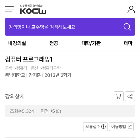
강의명이나 교수명을 검색해보세요
내 강의실
전공
대학/기관
테마
컴퓨터 프로그래밍1
공학 >컴퓨터ㆍ통신 >컴퓨터공학
충남대학교
강지훈
2013년 2학기
강의상세
조회수5,324
평점
/5
(0)
오류접수
이용방법