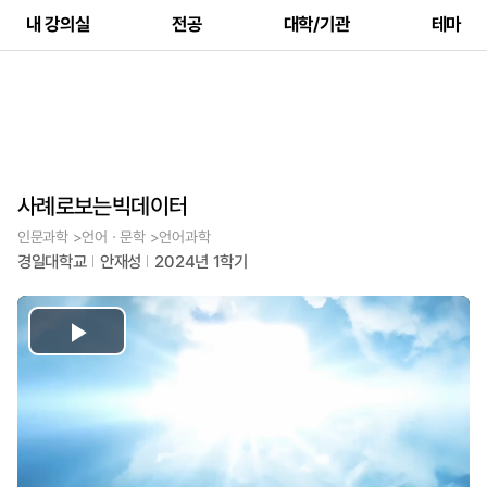
내 강의실
전공
대학/기관
테마
사례로보는빅데이터
인문과학 >언어ㆍ문학 >언어과학
경일대학교
안재성
2024년 1학기
Play
Video