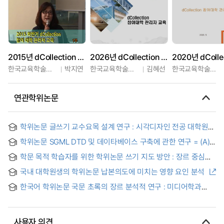
2015년 dCollection 참여대학 하반기 관리자 교육
2026년 dCollection 참여대학 관리자 교육
한국교육학술정보원
박지연
한국교육학술정보원
김혜선
한국교육학술정보원
연관학위논문
학위논문 글쓰기 교수요목 설계 연구 : 시각디자인 전공 대학원
유학생을 중심으로 = ?文?作??大?的???究 : 以大?院??????留?
학위논문 SGML DTD 및 데이타베이스 구축에 관한 연구 = (A)
生?中心
Study on the SGML DTD and Database for Theses and
학문 목적 학습자를 위한 학위논문 쓰기 지도 방안 : 장르 중심
Dissertations
접근법을 중심으로 = A study on teaching to write thesis for
국내 대학원생의 학위논문 납본의도에 미치는 영향 요인 분석
the foreign academic purpose learners: Focused on
Genre-based approach
한국어 학위논문 국문 초록의 장르 분석적 연구 : 미디어학과
중국인 유학생과 한국어 모어 화자를 대상으로
사용자 의견