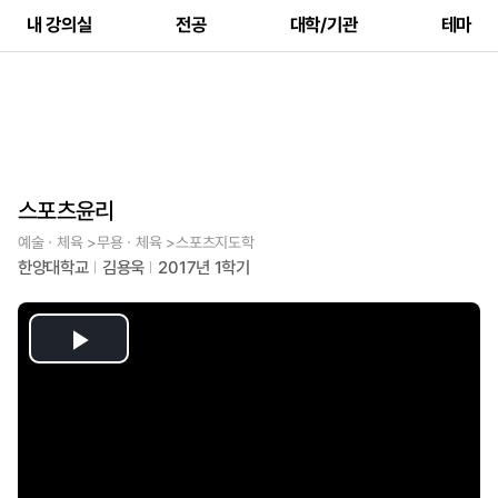
내 강의실
전공
대학/기관
테마
스포츠윤리
예술ㆍ체육 >무용ㆍ체육 >스포츠지도학
한양대학교
김용욱
2017년 1학기
Play
Video