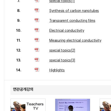
7.
special topics[1]
8.
Synthesis of carbon nanotubes
9.
Transparent conducting films
10.
Electrical conductivity
11.
Measuring electrical conductivity
12.
special topics[2]
13.
special topics[3]
14.
Highlights
연관공개강의