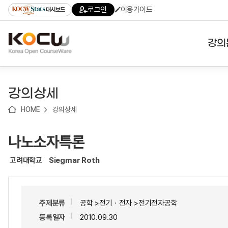
로
로
로
바
로그인
이용가이드
대시보드
가
가
가
로
기
기
기
가
(skip
기
to
강의
content)
대학
강의상세
기관
HOME
강의상세
전공
나노소자특론
테마
고려대학교
Siegmar Roth
주제분류
공학 >전기ㆍ전자 >전기전자공학
등록일자
2010.09.30