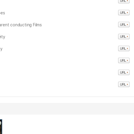
bes
rent conducting Films
ity
ty