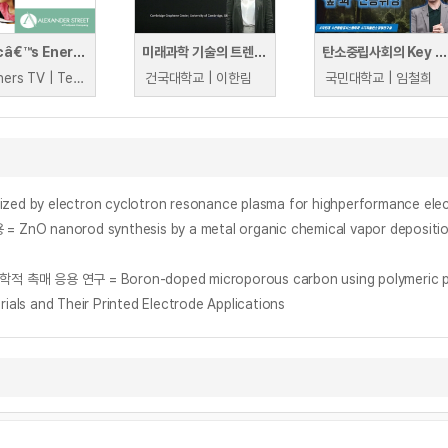
Musicâ€™s Energy Footprint: Managing your Carbon Emissions
미래과학 기술의 트렌드와 변화 양상
탄소중립사회의 Key Player 숲과 인공위성
Teachers TV | Teachers TV
건국대학교 | 이한림
국민대학교 | 임철희
ized by electron cyclotron resonance plasma for highperformance elect
d synthesis by a metal organic chemical vapor deposition(MOC
s
= Boron-doped microporous carbon using polymeric precursor:
als and Their Printed Electrode Applications