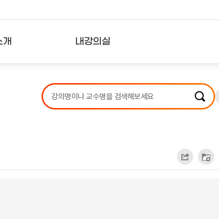
소개
내강의실
?
강의리스트
수강확인증강의
사용자의견
내강의클립