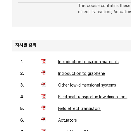
This course contatins these 
effect transistors; Actuator
차시별 강의
1.
Introduction to carbon materials
2.
Introduction to graphene
3.
Other low-dimensional systems
4.
Electrical transport in low dimensions
5.
Field effect transistors
6.
Actuators