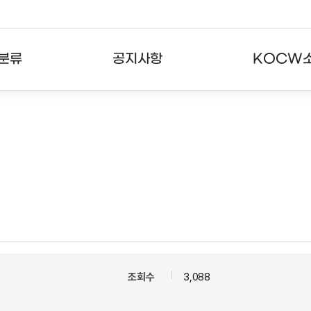
분류
공지사항
KOCW
강의
공지사항
KOCW란
강의
뉴스레터
활용안내
분야
주요통계현황
발자취
강의
서비스도움말
고객센터
조회수
3,088