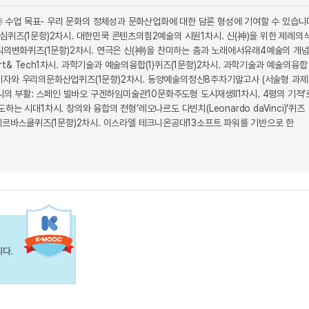
수업 목표- 우리 문화의 정체성과 문화산업화에 대한 담론 형성에 기여할 수 있습니
퀴즈(1문항)2차시. 대한민쿡 콘텐츠의힘2예술의 시원1차시. 신(神)을 위한 제례의
식의변화퀴즈(1문항)2차시. 연극은 신(神)을 찬미하는 춤과 노래에서유래4예술의 개
i)5Art& Tech1차시. 과학기술과 예술의융합(1)퀴즈(1문항)2차시. 과학기술과 예술의융합
. 효명세자와 우리의문화산업퀴즈(1문항)2차시. 동양예술의정신8주차기말고사 (서술형 과제
시의 부활: 스페인 빌바오 구겐하임미술관10문화주도형 도시재생II1차시. 4평의 기적‘
는 시대1차시. 창의와 융합의 전형‘레오나르도 다빈치(Leonardo daVinci)’퀴즈
의 미네르바스쿨퀴즈(1문항)2차시. 이스라엘 테크니온공대13소프트 파워를 기반으로 한