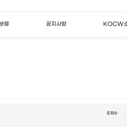
분류
공지사항
KOCW
강의
공지사항
KOCW란
강의
뉴스레터
활용안내
분야
주요통계현황
발자취
강의
서비스도움말
고객센터
조회수