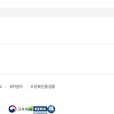
고
API센터
수강확인증검증