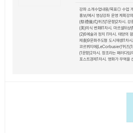
강좌 소개수업내용/목표◎ 수업 개
홍보/예시 영상강좌 운영 계획강의
(祭禮儀式)퀴즈(1문항)2차시. 
(美)의식 변화II1차시. 마르셀뒤샹(
(2)6예술과 정치 I1차시. 태양
제출)9문화주도형 도시재생I1차시.
코르뷔지에(LeCorbusier)’퀴
(1문항)2차시. 창조라는 패러다임
포스트경제1차시. 영화가 무역을 선