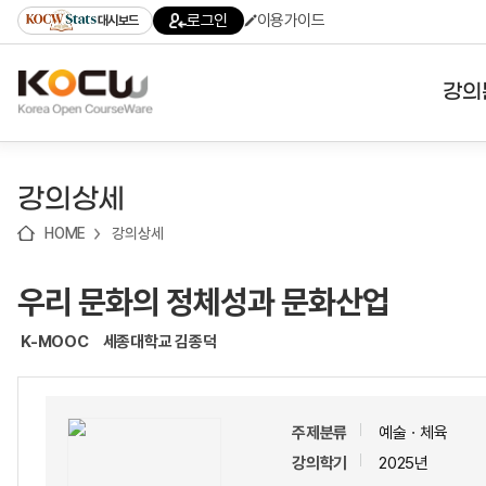
로
로
로
바
로그인
이용가이드
대시보드
가
가
가
로
기
기
기
가
(skip
기
to
강의
content)
대학
강의상세
기관
HOME
강의상세
전공
우리 문화의 정체성과 문화산업
테마
K-MOOC
세종대학교 김종덕
주제분류
예술ㆍ체육
강의학기
2025년