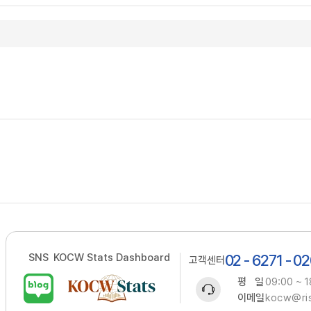
SNS
KOCW Stats Dashboard
02 - 6271 - 0
고객센터
평 일
09:00 ~ 1
이메일
kocw@ris