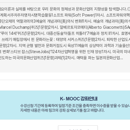
요이론과 실제를 바탕으로 우리 문화의 정체성과 문화산업의 지향성을 탐색합니다.◎ 
계획서주차주차명차시명학습활동1소프트 파워(Soft Power)1차시. 소프트파워의핵심
강릉단오제의 역할과의의3예술의 개념과미(美)의식 변화I1차시. 예술의 개념과미(美)의
Marcel Duchamp)퀴즈(1문항)2차시. 알베르토자코메티(Alberto Giacomett
의 왕‘루이 14세’퀴즈(1문항)2차시. 대중선동술‘아돌프 히틀러’7예술과 정치 II1차시
 쓰레기 매립장에서 핀 문화라는꽃 : 태양의 서커스퀴즈(1문항)2차시. 퇴락한 산업도
즈(1문항)2차시. 지역 균형 발전과 문화거점도시 육성11예술의 상상력이 과학과 기술을선도하
의 변화‘스티브 잡스(SteveJobs)’124차산업혁명을 위한 인재 양성1차시. 미국
도하는 미국의문화산업퀴즈(1문항)과제(1)2차시. 매력을 파는 일본의문화산업...