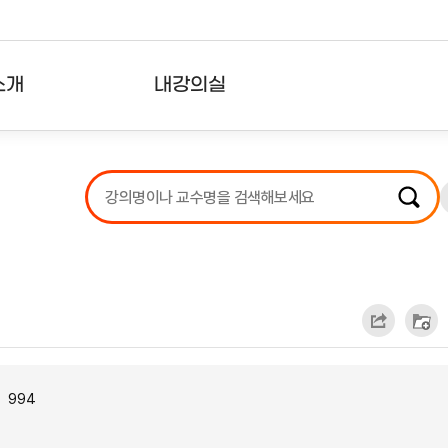
소개
내강의실
?
강의리스트
수강확인증강의
사용자의견
내강의클립
994