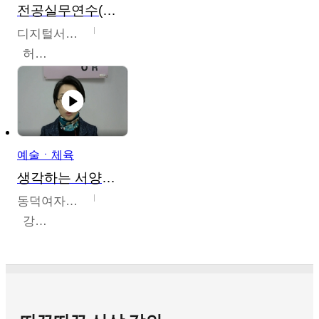
전공실무연수(헤어,메이크업,피부,네일)
디지털서울문화예술대학교
허정록
예술ㆍ체육
생각하는 서양미술의 이해
동덕여자대학교
강수미