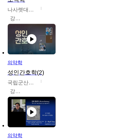
나사렛대학교
강지언
의약학
성인간호학(2)
국립군산대학교
강경아
의약학