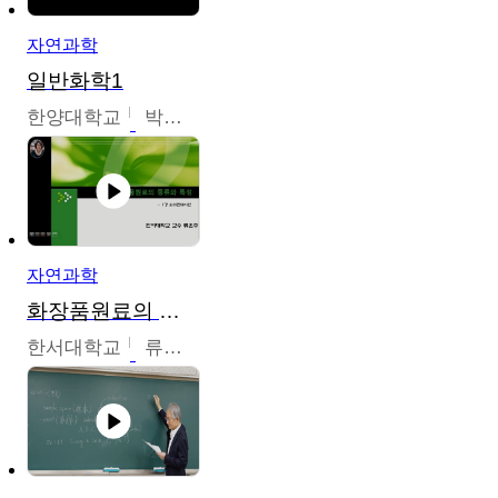
자연과학
일반화학1
한양대학교
박경호
자연과학
화장품원료의 종류와 특성
한서대학교
류은주