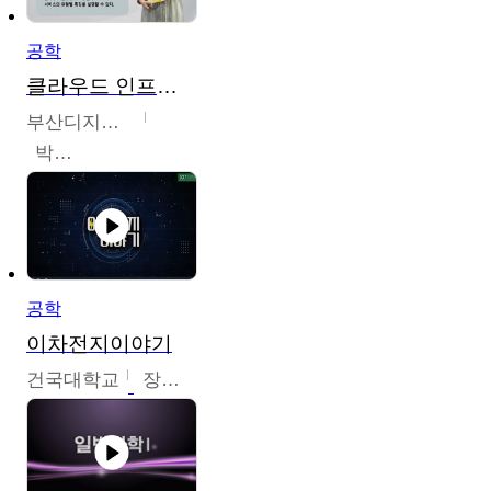
공학
클라우드 인프라 구축 및 활용
부산디지털대학교
박수현
공학
이차전지이야기
건국대학교
장호현