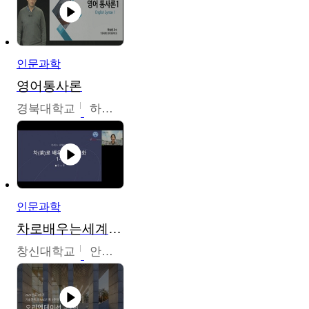
인문과학
영어통사론
경북대학교
하승완
인문과학
차로배우는세계문화
창신대학교
안소영