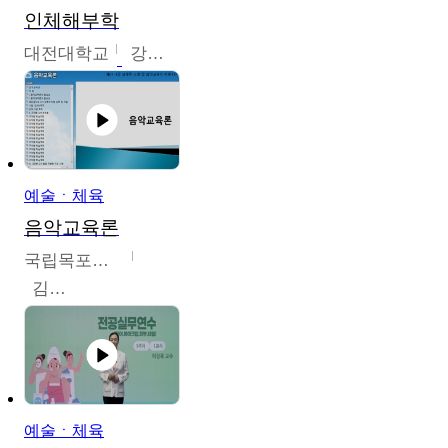
인체해부학
대전대학교
강지혁
예술ㆍ체육
음악교육론
국립목포대학교
김신영
예술ㆍ체육