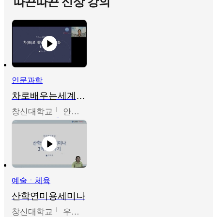
따끈따끈 신상 강의
인문과학
차로배우는세계문화
창신대학교
안소영
예술ㆍ체육
산학연미용세미나
창신대학교
우미옥,오윤경,박선이