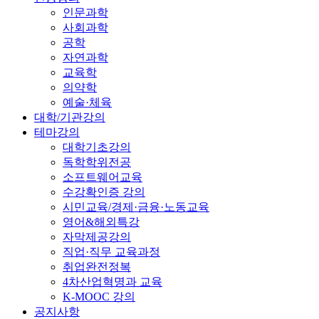
인문과학
사회과학
공학
자연과학
교육학
의약학
예술·체육
대학/기관강의
테마강의
대학기초강의
독학학위전공
소프트웨어교육
수강확인증 강의
시민교육/경제·금융·노동교육
영어&해외특강
자막제공강의
직업·직무 교육과정
취업완전정복
4차산업혁명과 교육
K-MOOC 강의
공지사항