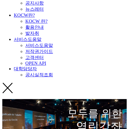
공지사항
뉴스레터
KOCW란?
KOCW 란?
활용안내
발자취
서비스도움말
서비스도움말
저작권가이드
고객센터
OPEN API
대학담당자
공시실적조회
모두를 위한
열린강좌