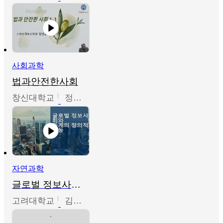
사회과학
법과안전한사회
창신대학교
정연균
자연과학
글로벌 정보사회와 통계의 창의적 기능
고려대학교
김희영