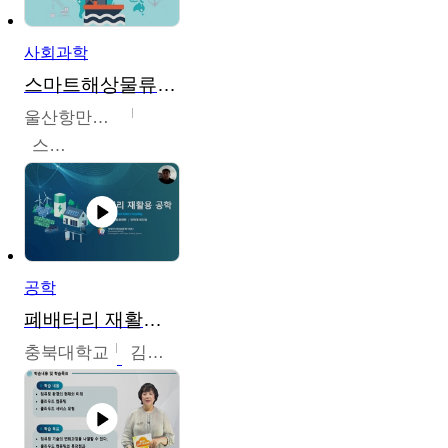
사회과학
스마트해상물류관리사 교육과정2
울산항만공사
스마트해상물류관리사 교육위원회
공학
폐배터리 재활용 공학
충북대학교
김영재,최진섭,한성수,한요셉,윤문수,박유세,강동우,박민준,이동주,조채용