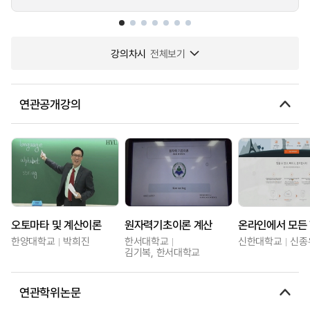
강의차시
전체보기
연관공개강의
오토마타 및 계산이론
원자력기초이론 계산
한양대학교
박희진
한서대학교
신한대학교
신종
김기복, 한서대학교
연관학위논문