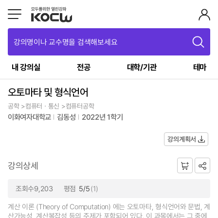
강의명이나 교수명을 검색해보세요
내 강의실
전공
대학/기관
테마
오토마타 및 형식언어
공학 >컴퓨터ㆍ통신 >컴퓨터공학
이화여자대학교
김동성
2022년 1학기
강의계획서
강의상세
조회수9,203
평점
5/5
(1)
계산 이론 (Theory of Computation) 에는 오토마타, 형식언어와 문법, 계
산가능성, 계산복잡성 등의 주제가 포함되어 있다. 이 과목에서는 그 중에