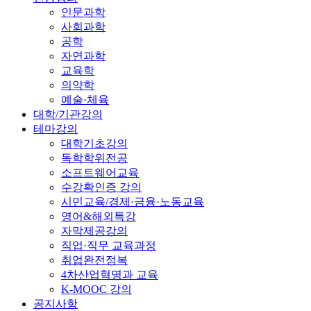
인문과학
사회과학
공학
자연과학
교육학
의약학
예술·체육
대학/기관강의
테마강의
대학기초강의
독학학위전공
소프트웨어교육
수강확인증 강의
시민교육/경제·금융·노동교육
영어&해외특강
자막제공강의
직업·직무 교육과정
취업완전정복
4차산업혁명과 교육
K-MOOC 강의
공지사항