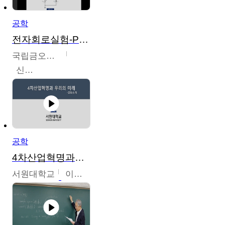
공학
전자회로실험-PSPICE 시뮬레이션
국립금오공과대학교
신경욱
공학
4차산업혁명과우리의미래
서원대학교
이병권