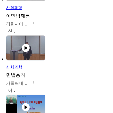
사회과학
이민법제론
경희사이버대학교
신광수
사회과학
민법총칙
가톨릭대학교
이홍민