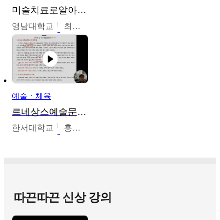
미술치료로알아가는가족이야기
영남대학교
최선남
예술ㆍ체육
르네상스예술문화사
한서대학교
홍창호
따끈따끈 신상 강의