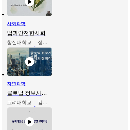
사회과학
법과안전한사회
창신대학교
정연균
자연과학
글로벌 정보사회와 통계의 창의적 기능
고려대학교
김희영