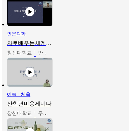
인문과학
차로배우는세계문화
창신대학교
안소영
예술ㆍ체육
산학연미용세미나
창신대학교
우미옥,오윤경,박선이