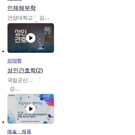
인체해부학
건양대학교
김철태
의약학
성인간호학(2)
국립군산대학교
강경아
예술ㆍ체육