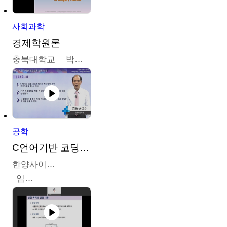
사회과학
경제학원론
충북대학교
박철호
공학
C언어기반 코딩교육
한양사이버대학교
임동균