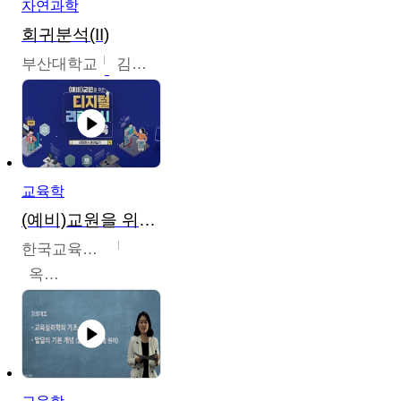
자연과학
회귀분석(II)
부산대학교
김충락
교육학
(예비)교원을 위한 디지털 리터러시 교육
한국교육학술정보원
옥현진