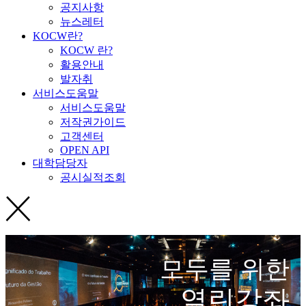
공지사항
뉴스레터
KOCW란?
KOCW 란?
활용안내
발자취
서비스도움말
서비스도움말
저작권가이드
고객센터
OPEN API
대학담당자
공시실적조회
모두를 위한
열린강좌