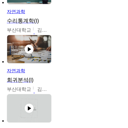
자연과학
수리통계학(I)
부산대학교
김충락
자연과학
회귀분석(I)
부산대학교
김충락