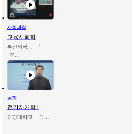
사회과학
교육사회학
부산외국어대학교
류영철
공학
전기자기학 I
안양대학교
권원현