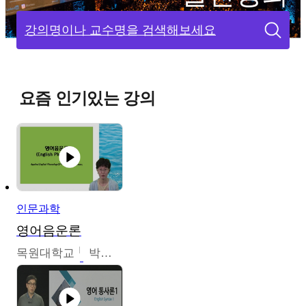
강의명이나 교수명을 검색해보세요
요즘 인기있는 강의
인문과학
영어음운론
목원대학교
박미숙