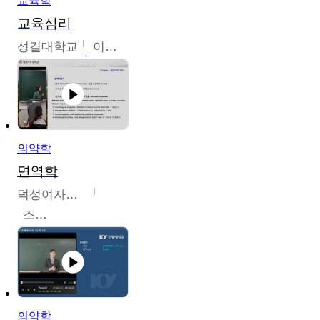
교육학
교육심리
성결대학교
이수경
의약학
면역학
덕성여자대학교
조효선
의약학