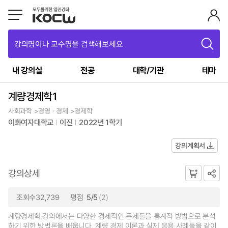
강의명이나 교수명을 검색해보세요
내 강의실
전공
대학/기관
테마
계량경제학1
사회과학 >경영ㆍ경제 >경제학
이화여자대학교
이진
2022년 1학기
강의계획서
강의상세
조회수32,739
평점
5/5
(2)
계량경제학 강의에서는 다양한 경제적인 문제들을 통계적 방법으로 분석
하기 위한 방법론을 배웁니다. 계량 경제 이론과 실제 응용 사례들을 같이