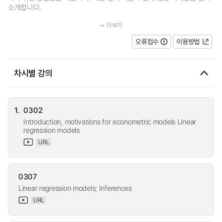
소개합니다.
더보기
...
오류접수
이용방법
차시별 강의
1.
0302
Introduction, motivations for econometric models Linear
regression models
URL
0307
Linear regression models; Inferences
URL