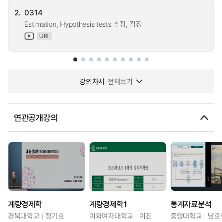
2.
0314
Estimation, Hypothesis tests 추정, 검정
URL
강의차시
전체보기
연관공개강의
계량경제학
계량경제학1
통계자료분석
경북대학교
정기호
이화여자대학교
이진
중앙대학교
남호