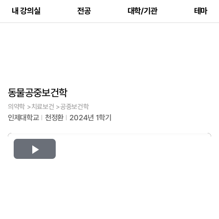
내 강의실
전공
대학/기관
테마
동물공중보건학
의약학 >치료보건 >공중보건학
인제대학교
천정환
2024년 1학기
Play
Video