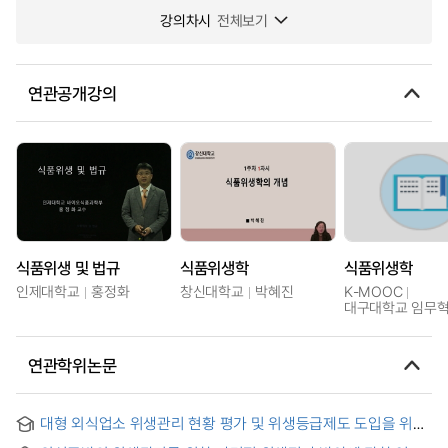
강의차시
전체보기
연관공개강의
식품위생 및 법규
식품위생학
식품위생학
인제대학교
홍정화
창신대학교
박혜진
K-MOOC
대구대학교 임무
연관학위논문
대형 외식업소 위생관리 현황 평가 및 위생등급제도 도입을 위한
평가도구 개발 = A Survey on sanitation management