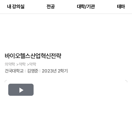
내 강의실
전공
대학/기관
테마
바이오헬스산업혁신전략
의약학 >약학 >약학
건국대학교
김영준
2023년 2학기
Play
Video