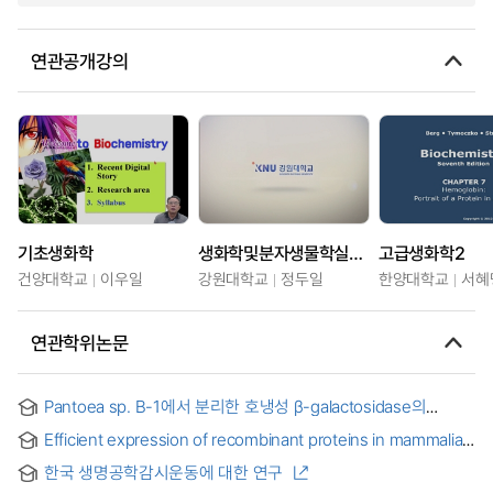
연관공개강의
기초생화학
생화학및분자생물학실험2
고급생화학2
건양대학교
이우일
강원대학교
정두일
한양대학교
서혜
연관학위논문
Pantoea sp. B-1에서 분리한 호냉성 β-galactosidase의
생화학적 특성 및 우유 내 유당분해 활성 = Biochemical
Efficient expression of recombinant proteins in mammalian
Characteristics and Lactose Hydrolysis Activity in Milk of
cells using IFN βSAR element
Psychrotrophic β-Galactosidase from Pantoea sp.B-1
한국 생명공학감시운동에 대한 연구