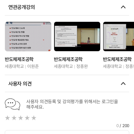
연관공개강의
반도체제조공학
반도체제조공학
반도체제조공학
세종대학교
이원준
세종대학교
정종완
세종대학교
정종
사용자 의견
사용자 의견등록 및 강의평가를 위해서는 로그인을
해주세요.
0
/ 200