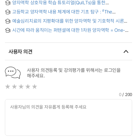
양자역학 상호작용 학습 튜토리얼(QuILTs)을 통한
이용한 회홥성유체의 상평형 연구
예비물리교사의 개념 변화 조사
고등학교 양자역학 내용 체계에 대한 기초 탐구 : 『The
Evolution of Physics (1938)』와 『Harvard Project Physics
예술심리치료의 지평확대를 위한 양자역학 및 기호학적 시론
(1970)』를 중심으로 = A Basic Study on the Establishment
(試論) : A new horizon of arts-psychotherapy: from the
of the Quantum Mechanics Content System in High
시간에 따라 움직이는 퍼텐셜에 대한 1차원 양자역학 = One-
viewpoint of quantum mechanics and semiotics
School : Focusing on 『The Evolution of Physics (1938)』
dimensional quantum mechanics with moving boundary
and 『Harvard Project Physics (1970)』
사용자 의견
사용자 의견등록 및 강의평가를 위해서는 로그인을
해주세요.
0
/ 200