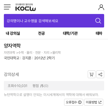
강의명이나 교수명을 검색해보세요
내 강의실
전공
대학/기관
테마
양자역학
자연과학 >수학ㆍ물리ㆍ천문ㆍ지리 >물리학
국민대학교
강지훈
2012년 2학기
강의상세
조회수10,031
평점
/5
(0)
뉴턴역학으로 설명이 안되는 미시세계에서의 역학에 대해서 배워보자.
오류접수
이용방법