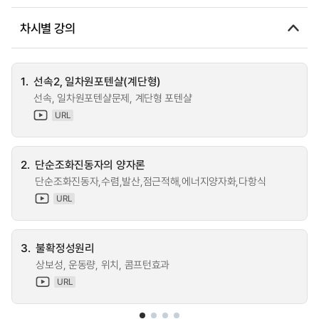
차시별 강의
1.
선속2, 일차원포텐샬(계단형)
선속, 일차원포텐샬문제, 계단형 포텐샬
URL
2.
단순조화진동자의 양자론
단순조화진동자,수렴,발산,점근적해,에너지양자화,다항식
URL
3.
불확정성원리
상보성, 운동량, 위치, 콤프턴효과
URL