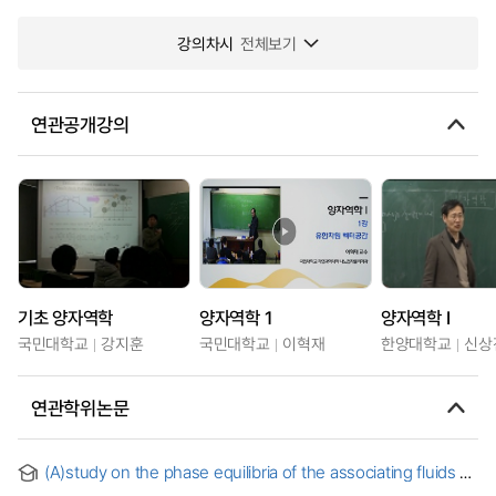
강의차시
전체보기
연관공개강의
기초 양자역학
양자역학 1
양자역학 I
국민대학교
강지훈
국민대학교
이혁재
한양대학교
신상
연관학위논문
(A)study on the phase equilibria of the associating fluids by
experiments and molecular simulations = 실험과 분자모사를