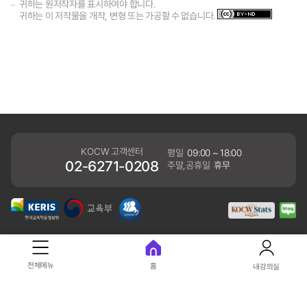
귀하는 원저작자를 표시하여야 합니다.
귀하는 이 저작물을 개작, 변형 또는 가공할 수 없습니다.
KOCW 고객센터
평일
09:00 ~ 18:00
02-6271-0208
주말,공휴일
휴무
개인정보처리방침
전체메뉴
홈
내강의실
41061 대구광역시 동구 동내로 64 (동내동 1119) 우)41061
COPYRIGHT KERIS. ALLRIGHTS RESERVED