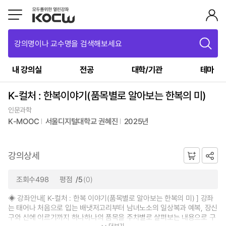
강의명이나 교수명을 검색해보세요
내 강의실
전공
대학/기관
테마
K-컬처 : 한복이야기(품목별로 알아보는 한복의 미)
인문과학
K-MOOC
서울디지털대학교 권혜진
2025년
강의상세
조회수498
평점
/5
(0)
◈ 강좌안내[ K-컬처 : 한복 이야기(품목별로 알아보는 한복의 미) ] 강좌
는 태어나 처음으로 입는 배냇저고리부터 남녀노소의 일상복과 예복, 장신
구와 신에 이르기까지 하나하나의 품목을 주차별로 살펴보는 내용으로 구
더보기