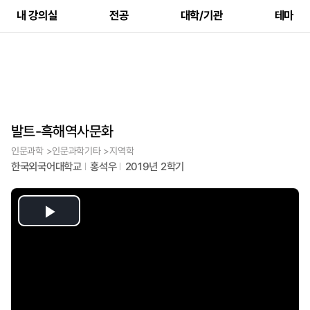
내 강의실
전공
대학/기관
테마
발트-흑해역사문화
인문과학 >인문과학기타 >지역학
한국외국어대학교
홍석우
2019년 2학기
Play
Video