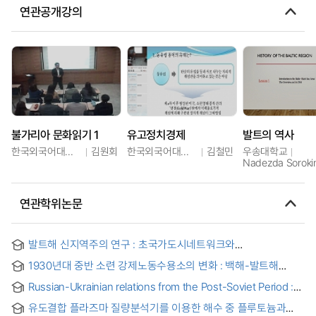
연관공개강의
불가리아 문화읽기 1
유고정치경제
발트의 역사
한국외국어대학교
김원회
한국외국어대학교
김철민
우송대학교
Nadezda Soroki
연관학위논문
발트해 신지역주의 연구 : 초국가도시네트워크와
월경지역협력을 중심으로 = New regionalism in the baltic sea
1930년대 중반 소련 강제노동수용소의 변화 : 백해-발트해
rim: transnational city-networks and cross-border regional
산업단지의 수용소 신문에 드러난 수감자관(觀)의 변화를
cooperations
Russian-Ukrainian relations from the Post-Soviet Period :
중심으로
Focusing on the Changes in the Ukraine's Sovereignty =
유도결합 플라즈마 질량분석기를 이용한 해수 중 플루토늄과
소비에트 시대 이후의 러시아-우크라이나 관계 : 우크라이나