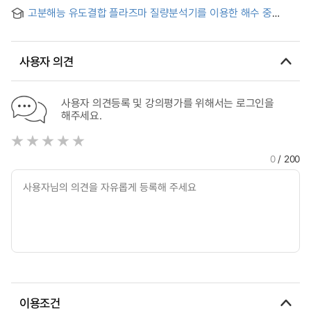
넵튜늄의 정량법 개발 및 해양분포에 관한 연구 =
주권 변화를 중심으로
고분해능 유도결합 플라즈마 질량분석기를 이용한 해수 중
Determination of plutonium and netunium in seawater by
플루토늄과 넵튜늄의 동시 분석법 개발 및 해양분포에 관한 연구
HR-ICP-MS after double alkaline co-precipitation and anion
= Simultaneous determination of plutonium and
exchange seperation
neptunium isotopes in seawaters by HR-ICP-MS and their
사용자 의견
ocean distributions
사용자 의견등록 및 강의평가를 위해서는 로그인을
해주세요.
0
/ 200
이용조건