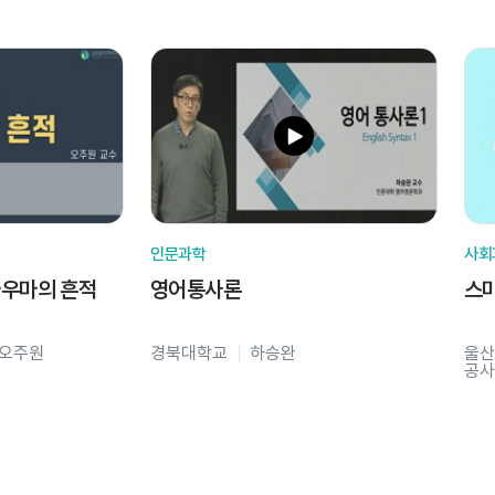
인문과학
사회
라우마의 흔적
영어통사론
스
오주원
경북대학교
하승완
울산
공사