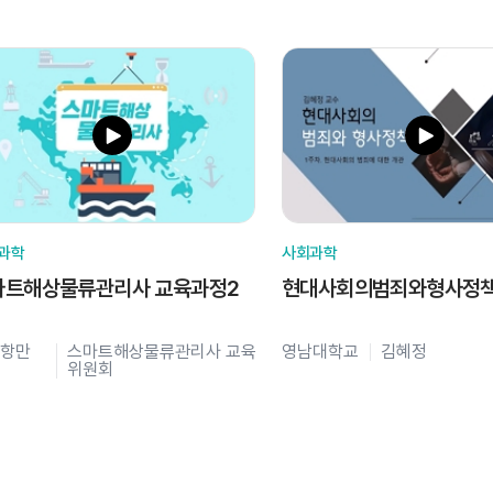
과학
사회과학
마트해상물류관리사 교육과정2
현대사회의범죄와형사정
항만
스마트해상물류관리사 교육
영남대학교
김혜정
위원회