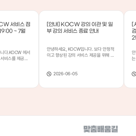
CW 서비스 점
[안내] KOCW 강의 이관 및 일
[
9:00 ~ 7월
부 강의 서비스 종료 안내
검
2
안녕하세요, KOCW입니다. 보다 안정적
입니다.KOCW 에서
안
이고 향상된 강의 서비스 제공을 위해 강
 서비스를 제공하
는
의 이관 작업을 진행하게 되었습니다. 이
서비스 점검을 실시
기
에 따라 일부 강의는2026년 6월 중 서비
업 일시 : 7월 21
합
스가 종료될 예정이오니, 이용에 참고하
2026-06-05
22일(수) 08:00이
2
여 주시기 바랍니다. 강의 이관 일정 안내
스가 점검 시간 동안
이
단계 기간 주요 작업 1단계 6월 1~2주 이
 있으니, 이 점 양
안
관 준비 2단계 6월 3~4주 1차 이관 작업
.저희 KOCW 에
여
3단계 7월 1~2주 2차 이관 작업 완료 및
보다 좋은 서비스
이
시스템 안정화 ※ 이관 작업 진행 상황에
력하겠습니다.감사합
공
따라 일정은 변경될 수 있습니다. 서비스
종료 강의 안내 이관 작업으로 인해 일부
강의는 2026년 6월 15일 서비스 종료되
었습니다. 서비스 종료 강의 목록은 아래
링크에서 확인하실 수 있습니다. → 서비