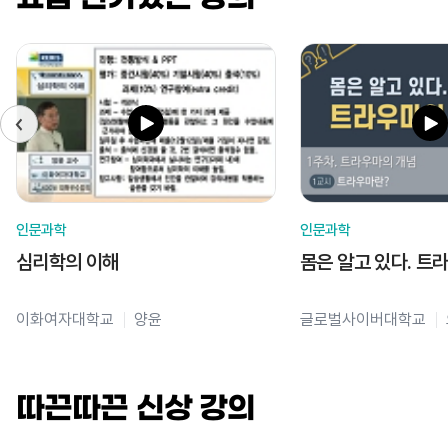
인문과학
인문과학
심리학의 이해
몸은 알고 있다. 트
이화여자대학교
양윤
글로벌사이버대학교
따끈따끈 신상 강의