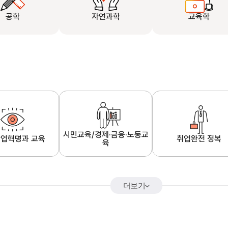
공학
자연과학
교육학
시민교육/경제·금융·노동교
업혁명과 교육
취업완전 정복
육
더보기
어&해외특강
K-MOOC 강의