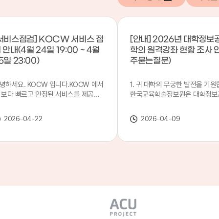
서비스점검] KOCW 서비스 점
[안내] 2026년 대학정보
 안내(4월 24일 19:00 ~ 4월
학의 원격강좌 현황 조사 
5일 23:00)
주묻는질문)
녕하세요. KOCW 입니다.KOCW 에서
1. 귀 대학의 무궁한 발전을 기원
 보다 빠르고 안정된 서비스를 제공하
한국교육학술정보원은 대학정보
 위해 다음과 같이 서비스 점검을 실시
목별 관리기관으로 지정되어 있습
니다.※ 서비스 점검 작업 일시 : 4월
본 조사는 2025. 3. 1~2026. 2.
2026-04-22
2026-04-09
4일(금) 19:00 ~ 4월 25일(토) 23:00
에 운영된 원격강좌(이러닝) 현
로 인해 KOCW 서비스가 점검시간 동
하여, '2026 대학정보공시 대학
 일시중지될 예정이오니, 이 점 양해하
강좌(12-바)'에 데이터를 연계할
 주시기 바랍니다.저희 KOCW 에서는
니다.가. 대학정보공시 대상 대
용자 여러분께 보다 좋은 서비스를 제
4년제 대학, 전문대학, 대학원대
하기 위해 노력하겠습니다.감사합니다.
격강좌(이러닝) 관련 부서(교무처
학습개발센터, 이러닝지원센터 등
송통신대학교 및 사이버대학 제외
인시 캠퍼스인 경우 해당 캠퍼스
있는 기관명을 선택하시면 됩니다.