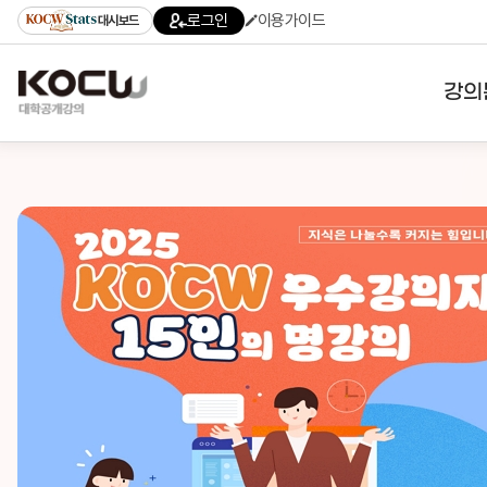
로그인
이용가이드
대시보드
강의
대학
기관
전공
테마