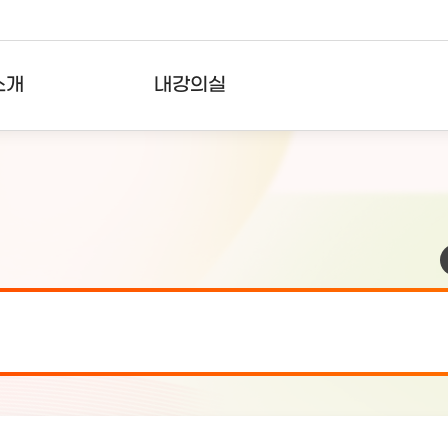
소개
내강의실
?
강의리스트
수강확인증강의
사용자의견
내강의클립
검 안내(7월 24일 19:00 ~ 7월...
2026-07-2
검 안내(7월 21일 19:00 ~ 7...
2026-07-1