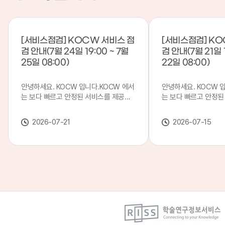
[서비스점검] KOCW 서비스 점
[서비스점검] KO
검 안내(7월 24일 19:00 ~ 7월
검 안내(7월 21일 1
25일 08:00)
22일 08:00)
안녕하세요. KOCW 입니다.KOCW 에서
안녕하세요. KOCW 
는 보다 빠르고 안정된 서비스를 제공하
는 보다 빠르고 안정된
기 위해 다음과 같이 서비스 점검을 실시
기 위해 다음과 같이 
합니다.※ 서비스 점검 작업 일시 : 7월
합니다.※ 서비스 점검 작
2026-07-21
2026-07-15
24일(금) 19:00 ~ 7월 25일(토) 08:00
일(화) 19:00 ~ 7월 
이로 인해 KOCW 서비스가 점검 시간 동
로 인해 KOCW 서비
안 서비스가 일시 중지될 수 있으니, 이
서비스가일시 중지될 수
점 양해하여 주시기 바랍니다.저희
해하여 주시기 바랍니다
KOCW 에서는 이용자 여러분께 보다 좋
서는 이용자 여러분께 
은 서비스를 제공하기 위해 노력하겠습니
를 제공하기 위해 노
다.감사합니다.
니다.