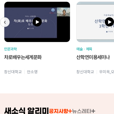
인문과학
예술ㆍ체육
차로배우는세계문화
산학연미용세미나
창신대학교
안소영
창신대학교
우미옥,
새소식 알리미
공지사항
뉴스레터