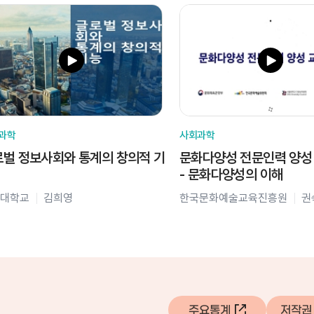
과학
사회과학
벌 정보사회와 통계의 창의적 기
문화다양성 전문인력 양성
- 문화다양성의 이해
대학교
김희영
한국문화예술교육진흥원
권
주요통계
저작권