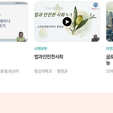
사회과학
자연
법과안전한사회
글로
능
오윤경,박선이
창신대학교
정연균
고려