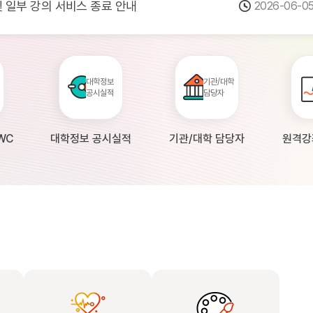
 및 일부 강의 서비스 종료 안내
2026-06-0
점검 안내(4월 24일 19:00 ~ 4월...
2026-04-2
공시 대학의 원격강좌 현황 조사 안내(자주묻...
2026-04-0
대학정보
기관/대학
공시실적
담당자
WC
대학정보 공시실적
기관/대학 담당자
원격강