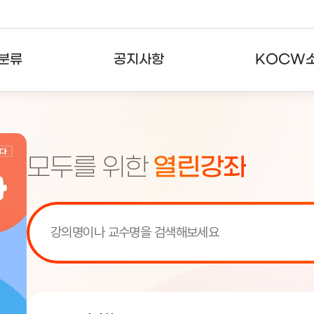
분류
공지사항
KOCW
강의
공지사항
KOCW란
강의
뉴스레터
활용안내
모두를 위한
열린강좌
분야
주요통계현황
발자취
강의
서비스도움말
고객센터
[서비스점검] KOCW 서비스 점
[서비스점검] KOCW 서비스 점